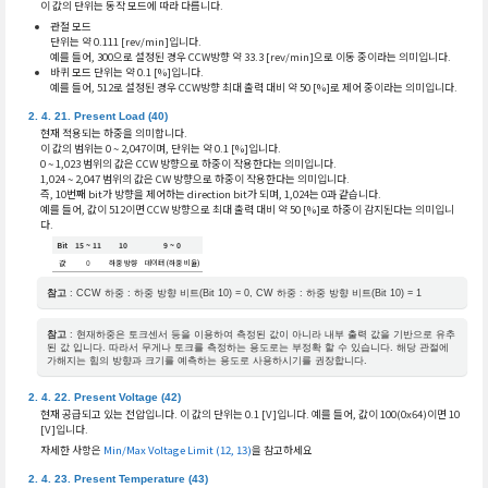
이 값의 단위는 동작 모드에 따라 다릅니다.
관절 모드
단위는 약 0.111 [rev/min]입니다.
예를 들어, 300으로 설정된 경우 CCW방향 약 33.3 [rev/min]으로 이동 중이라는 의미입니다.
바퀴 모드 단위는 약 0.1 [%]입니다.
예를 들어, 512로 설정된 경우 CCW방향 최대 출력 대비 약 50 [%]로 제어 중이라는 의미입니다.
Present Load (40)
현재 적용되는 하중을 의미합니다.
이 값의 범위는 0 ~ 2,047이며, 단위는 약 0.1 [%]입니다.
0 ~ 1,023 범위의 값은 CCW 방향으로 하중이 작용한다는 의미입니다.
1,024 ~ 2,047 범위의 값은 CW 방향으로 하중이 작용한다는 의미입니다.
즉, 10번째 bit가 방향을 제어하는 direction bit가 되며, 1,024는 0과 같습니다.
예를 들어, 값이 512이면 CCW 방향으로 최대 출력 대비 약 50 [%]로 하중이 감지된다는 의미입니
다.
Bit
15 ~ 11
10
9 ~ 0
값
0
하중 방향
데이터 (하중 비율)
참고
: CCW 하중 : 하중 방향 비트(Bit 10) = 0, CW 하중 : 하중 방향 비트(Bit 10) = 1
참고
: 현재하중은 토크센서 등을 이용하여 측정된 값이 아니라 내부 출력 값을 기반으로 유추
된 값 입니다. 따라서 무게나 토크를 측정하는 용도로는 부정확 할 수 있습니다. 해당 관절에
가해지는 힘의 방향과 크기를 예측하는 용도로 사용하시기를 권장합니다.
Present Voltage (42)
현재 공급되고 있는 전압입니다. 이 값의 단위는 0.1 [V]입니다. 예를 들어, 값이 100(0x64)이면 10
[V]입니다.
자세한 사항은
Min/Max Voltage Limit (12, 13)
을 참고하세요
Present Temperature (43)