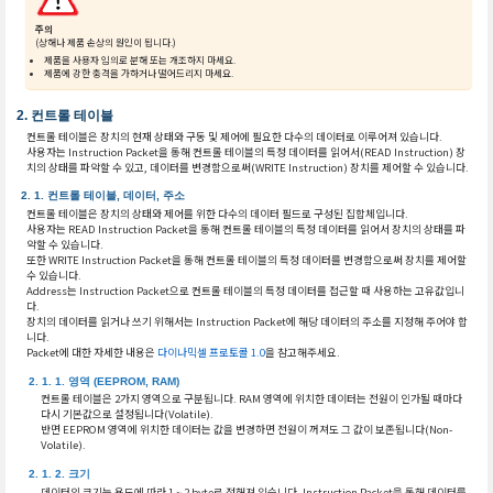
주의
(상해나 제품 손상의 원인이 됩니다.)
제품을 사용자 임의로 분해 또는 개조하지 마세요.
제품에 강한 충격을 가하거나 떨어드리지 마세요.
컨트롤 테이블
컨트롤 테이블은 장치의 현재 상태와 구동 및 제어에 필요한 다수의 데이터로 이루어져 있습니다.
사용자는 Instruction Packet을 통해 컨트롤 테이블의 특정 데이터를 읽어서(READ Instruction) 장
치의 상태를 파악할 수 있고, 데이터를 변경함으로써(WRITE Instruction) 장치를 제어할 수 있습니다.
컨트롤 테이블, 데이터, 주소
컨트롤 테이블은 장치의 상태와 제어를 위한 다수의 데이터 필드로 구성된 집합체입니다.
사용자는 READ Instruction Packet을 통해 컨트롤 테이블의 특정 데이터를 읽어서 장치의 상태를 파
악할 수 있습니다.
또한 WRITE Instruction Packet을 통해 컨트롤 테이블의 특정 데이터를 변경함으로써 장치를 제어할
수 있습니다.
Address는 Instruction Packet으로 컨트롤 테이블의 특정 데이터를 접근할 때 사용하는 고유값입니
다.
장치의 데이터를 읽거나 쓰기 위해서는 Instruction Packet에 해당 데이터의 주소를 지정해 주어야 합
니다.
Packet에 대한 자세한 내용은
다이나믹셀 프로토콜 1.0
을 참고해주세요.
영역 (EEPROM, RAM)
컨트롤 테이블은 2가지 영역으로 구분됩니다. RAM 영역에 위치한 데이터는 전원이 인가될 때마다
다시 기본값으로 설정됩니다(Volatile).
반면 EEPROM 영역에 위치한 데이터는 값을 변경하면 전원이 꺼져도 그 값이 보존됩니다(Non-
Volatile).
크기
데이터의 크기는 용도에 따라 1 ~ 2 byte로 정해져 있습니다. Instruction Packet을 통해 데이터를