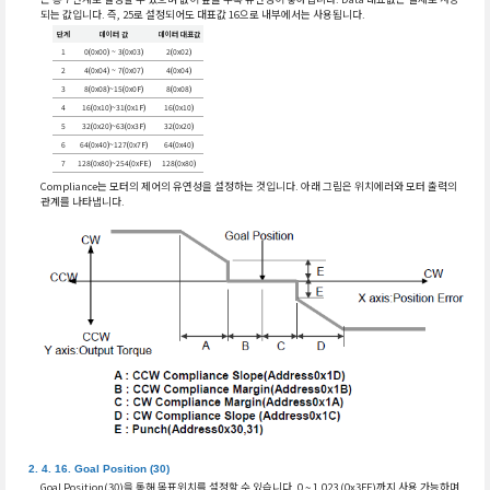
되는 값입니다. 즉, 25로 설정되어도 대표값 16으로 내부에서는 사용됩니다.
단계
데이터 값
데이터 대표값
1
0(0x00) ~ 3(0x03)
2(0x02)
2
4(0x04) ~ 7(0x07)
4(0x04)
3
8(0x08)~15(0x0F)
8(0x08)
4
16(0x10)~31(0x1F)
16(0x10)
5
32(0x20)~63(0x3F)
32(0x20)
6
64(0x40)~127(0x7F)
64(0x40)
7
128(0x80)~254(0xFE)
128(0x80)
Compliance는 모터의 제어의 유연성을 설정하는 것입니다. 아래 그림은 위치에러와 모터 출력의
관계를 나타냅니다.
Goal Position (30)
Goal Position(30)을 통해 목표위치를 설정할 수 있습니다. 0 ~ 1,023 (0x3FF)까지 사용 가능하며