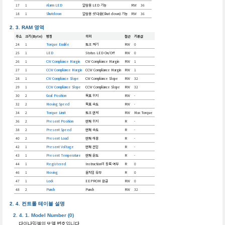
17
1
Alarm LED
알람용 LED 기능
RW
36
18
1
Shutdown
알람용 셧 다운(Shut down) 기능
RW
36
RAM 영역
주소
크기(Byte)
명칭
의미
접근
기본값
24
1
Torque Enable
토크 켜기
RW
0
25
1
LED
Status LED On/Off
RW
0
26
1
CW Compliance Margin
CW Compliance Margin
RW
1
27
1
CCW Compliance Margin
CCW Compliance Margin
RW
1
28
1
CW Compliance Slope
CW Compliance Slope
RW
32
29
1
CCW Compliance Slope
CCW Compliance Slope
RW
32
30
2
Goal Position
목표 위치
RW
-
32
2
Moving Speed
목표 속도
RW
-
34
2
Torque Limit
토크 한계
RW
Max Torque
36
2
Present Position
현재 위치
R
-
38
2
Present Speed
현재 속도
R
-
40
2
Present Load
현재 하중
R
-
42
1
Present Voltage
현재 전압
R
-
43
1
Present Temperature
현재 온도
R
-
44
1
Registered
Instruction의 등록 여부
R
0
46
1
Moving
움직임 유무
R
0
47
1
Lock
EEPROM 잠금
RW
0
48
2
Punch
Punch
RW
32
컨트롤 테이블 설명
Model Number (0)
다이나믹셀의 모델 번호입니다.