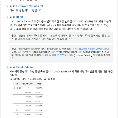
Firmware Version (2)
다이나믹셀 펌웨어 버전입니다.
ID (3)
Instruction Packet으로 장치를 식별하기 위한 고유 번호입니다. 0~253 (0xFD) 까지 사용 가능하
며, 254(0xFE)는 브로드캐스트(Broadcast) ID로 특수하게 사용됩니다. 브로드캐스트 ID(254,
0xFE)로 Instruction Packet을 전송하면 모든 장치에 명령을 내릴 수 있습니다.
참고
: 연결된 장치의 ID가 중복되지 않도록 주의해야 합니다. 장치의 ID가 중복되면, 통신 오
류 및 고유의 ID를 가지는 다이나믹셀 검색에 실패합니다.
참고
: Instruction packet의 ID가 Broadcast ID(0xFE)인 경우,
Stuatus Return Level (16)
의
설정값과 무관하게 Read Instruction 또는 Write Instruction에 대한 Status Packet은 반환되
지 않습니다. 더 자세한 설명은
다이나믹셀 프로토콜 1.0
의
항목을 참조하세
Status Packet
요.
Baud Rate (4)
제어기와 통신하기 위한 통신 속도 입니다. 0~254 (0xFE) 까지 사용 가능하며 산출 공식은 다음과 같
습니다.
Baudrate(BPS) = 2,000,000 / (Value + 1)
값
통신속도(bps)
오차율
1(기본값)
1M
0.000%
3
500,000
0.000%
4
400,000
0.000%
7
250,000
0.000%
9
200,000
0.000%
16
115200
-2.124%
34
57600
0.794%