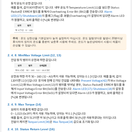
동작 온도의 상한 값입니다.
예를 들어, 값이 80이면 80 °C 입니다. 내부 온도가 Temperature Limit(11)을 넘으면 Status
Packet은 ERROR 필드를 통해서 Overheating Error Bit (Bit2)를 전송합니다.
Alarm
LED(17)/Shutdown(18)
의 플래그(flag)중 과열(Overheating)이 설정되어 있다면 Alarm LED
가 점멸하고, 모터 출력은 0 [%]로 변경됩니다.
단위
범위
약 1 [°C]
0 ~ 100
주의
: 온도 상한선을 기본값보다 높게 설정하지 마십시오. 온도 알람셧다운 발생시 20분이상
휴식하여 장치의 온도를 충분히 낮춘후 사용해 주세요. 온도가 높은상태에서 사용시 제품이
손상될 수 있습니다.
Min/Max Voltage Limit (12, 13)
전압 동작 범위의 상한과 하한 값입니다.
단위
범위
상세설명
약 0.1 [V]
50 ~ 160
5.0 ~ 16.0 [V]
상한과 하한 각각 50 ~ 160 (32 ~ A0)까지 사용 가능하며, 단위는 0.1 [V]입니다. 예를 들어, 값이
120이면 12 [V]입니다. 장치에 현재 인가된 전압을 나타내는
Present Voltage(42)
가 Min Voltage
Limit(12)와 Max Voltage Limit(13)의 범위를 벗어날 경우, Status Packet은 ERROR 필드를 통
해서 Input Voltage Error Bit(0x01)를 전송합니다.
Alarm LED(17)/Shutdown(18)
의 설정 중
에서 Input Voltage Error Bit(0x01)가 설정되어 있다면 Alarm LED가 점멸하고, 모터 출력은 0
[%]로 변경됩니다.
Max Torque (14)
모터의 최대 출력 제한 값입니다.
0 ~ 1,023 (0x3FF) 까지 사용 가능하며, 단위는 약 0.1 [%]입니다.
예를 들어, 값이 512이면 약 50 [%]이고 최대 출력 대비 50 [%]만 사용하겠다는 의미입니다.
전원이 켜지면
Torque Limit(34)
은
Max Torque(14)
값으로 초기화 됩니다
Status Return Level (16)