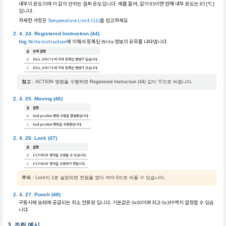
내부의 온도이며 이 값의 단위는 섭씨 온도입니다. 예를 들어, 값이 85이면 현재 내부 온도는 85 [°C]
입니다.
자세한 사항은
Temperature Limit (11)
을 참고하세요
Registered Instruction (44)
Reg Write Instruction
에 의해서 등록된 Write 정보의 유무를 나타냅니다.
값
상세 설명
0
REG_WRITE에 의해 등록된 명령이 없습니다.
1
REG_WRITE에 의해 등록된 명령이 있습니다.
참고
: ACTION 명령을 수행하면 Registered Instruction (44) 값이 ‘0’으로 바뀝니다.
Moving (46)
값
설명
0
Goal position 명령 수행을 완료했습니다.
1
Goal position 명령을 수행중입니다.
Lock (47)
값
설명
0
EEPROM 영역을 수정할 수 있습니다.
1
EEPROM 영역을 수정하지 못합니다.
주의
: Lock이 1로 설정되면 전원을 껐다 켜야 0으로 바꿀 수 있습니다.
Punch (48)
구동시에 모터에 공급되는 최소 전류량 입니다. 기본값은 0x00이며 최고 0x3FF까지 설정할 수 있습
니다.
조립 예시