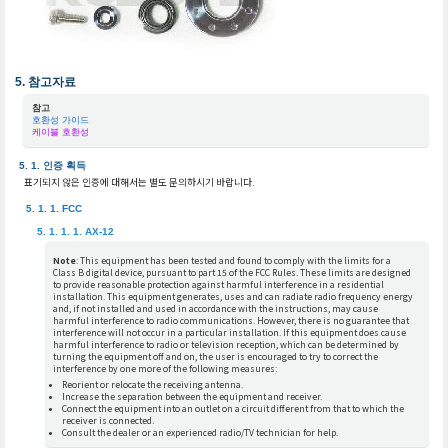
참고자료
참고
호환성 가이드
케이블 호환성
인증 획득
표기되지 않은 인증에 대해서는 별도 문의하시기 바랍니다.
FCC
AX-12
Note
: This equipment has been tested and found to comply with the limits for a
Class B digital device, pursuant to part 15 of the FCC Rules. These limits are designed
to provide reasonable protection against harmful interference in a residential
installation. This equipment generates, uses and can radiate radio frequency energy
and, if not installed and used in accordance with the instructions, may cause
harmful interference to radio communications. However, there is no guarantee that
interference will not occur in a particular installation. If this equipment does cause
harmful interference to radio or television reception, which can be determined by
turning the equipment off and on, the user is encouraged to try to correct the
interference by one more of the following measures:
Reorient or relocate the receiving antenna.
Increase the separation between the equipment and receiver.
Connect the equipment into an outlet on a circuit different from that to which the
receiver is connected.
Consult the dealer or an experienced radio/TV technician for help.