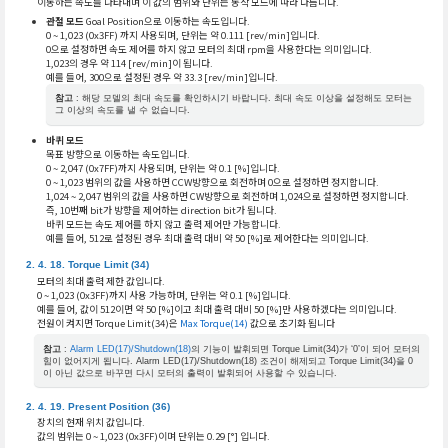
이동하는 속도를 나타내며 이 값의 범위와 단위는 동작 모드에 따라 다릅니다.
관절 모드
Goal Position으로 이동하는 속도입니다.
0 ~ 1,023 (0x3FF) 까지 사용되며, 단위는 약 0.111 [rev/min]입니다.
0으로 설정하면 속도 제어를 하지 않고 모터의 최대 rpm을 사용한다는 의미입니다.
1,023의 경우 약 114 [rev/min]이 됩니다.
예를 들어, 300으로 설정된 경우 약 33.3 [rev/min]입니다.
참고
: 해당 모델의 최대 속도를 확인하시기 바랍니다. 최대 속도 이상을 설정해도 모터는
그 이상의 속도를 낼 수 없습니다.
바퀴 모드
목표 방향으로 이동하는 속도입니다.
0 ~ 2,047 (0x7FF)까지 사용되며, 단위는 약 0.1 [%]입니다.
0 ~ 1,023 범위의 값을 사용하면 CCW방향으로 회전하며 0으로 설정하면 정지합니다.
1,024 ~ 2,047 범위의 값을 사용하면 CW방향으로 회전하며 1,024으로 설정하면 정지합니다.
즉, 10번째 bit가 방향을 제어하는 direction bit가 됩니다.
바퀴 모드는 속도 제어를 하지 않고 출력 제어만 가능합니다.
예를 들어, 512로 설정된 경우 최대 출력 대비 약 50 [%]로 제어한다는 의미입니다.
Torque Limit (34)
모터의 최대 출력 제한 값입니다.
0 ~ 1,023 (0x3FF)까지 사용 가능하며, 단위는 약 0.1 [%]입니다.
예를 들어, 값이 512이면 약 50 [%]이고 최대 출력 대비 50 [%]만 사용하겠다는 의미입니다.
전원이 켜지면 Torque Limit(34)은
Max Torque(14)
값으로 초기화 됩니다
참고
:
Alarm LED(17)/Shutdown(18)
의 기능이 발휘되면 Torque Limit(34)가 ‘0’이 되어 모터의
힘이 없어지게 됩니다. Alarm LED(17)/Shutdown(18) 조건이 해제되고 Torque Limit(34)을 0
이 아닌 값으로 바꾸면 다시 모터의 출력이 발휘되어 사용할 수 있습니다.
Present Position (36)
장치의 현재 위치 값입니다.
값의 범위는 0 ~ 1,023 (0x3FF)이며 단위는 0.29 [°] 입니다.