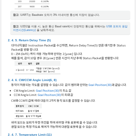
103
19200
-0.160%
207
9600
-0.160%
참고
: UART는 Baudrate 오차가 3% 이내이면 통신에 지장이 없습니다.
참고
: U2D2을 이용 시, 높은 통신 Baud rate에서 안정적인 통신을 위해서는
USB 포트의 응답
지연시간(Latency)
을 낮춰주세요.
Return Delay Time (5)
다이나믹셀은 Instruction Packet을 수신하면, Return Delay Time(5) 만큼 대기한 후 Status
Packet을 반환 합니다.
0 ~ 254 (0xFE) 까지 사용 가능하며 단위는 2 [μsec] 입니다.
예를 들어, 값이 10일 경우 20 [μsec] 만큼 시간이 지난 후에 Status Packet을 반환합니다.
단위
범위
설명
기본값: ‘250’(500 [μsec])
2 [μsec]
0 ~ 254
최대값: ‘508’ [μsec]
CW/CCW Angle Limit(6, 8)
동작이 허용되는 각도를 설정할 수 있습니다. 값의 범위와 단위는
Goal Position(30)
과 같습니다.
CW Angle Limit:
Goal Position(30)
의 최소 값
CCW Angle Limit:
Goal Position(30)
의 최대 값
CW와 CCW의 값에 따라 다음의 2가지 동작 모드를 설정할 수 있습니다.
동작 방식
CW / CCW
바퀴 모드
둘 다 ‘0’일때
관절 모드
둘 다 ‘0’이 아닐떄
바퀴 모드는 모터가 무한 회전을 하여 바퀴형 구동 로봇에 쓸 수 있습니다.
관절 모드는 특정 각도로 제어가 가능하여 다관절 로봇에 쓸 수 있습니다.
Temperature Limit (11)