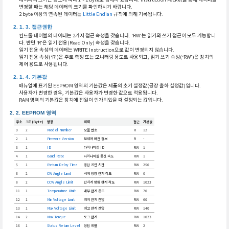
변경할 때는 해당 데이터의 크기를 확인하시기 바랍니다.
2 byte 이상의 연속된 데이터는
Little Endian
규칙에 의해 기록됩니다.
접근권한
컨트롤 테이블의 데이터는 2가지 접근 속성을 갖습니다. ‘RW’는 읽기와 쓰기 접근이 모두 가능합니
다. 반면 ‘R’은 읽기 전용(Read Only) 속성을 갖습니다.
읽기 전용 속성의 데이터는 WRITE Instruction으로 값이 변경되지 않습니다.
읽기 전용 속성(‘R’)은 주로 측정 또는 모니터링 용도로 사용되고, 읽기 쓰기 속성(‘RW’)은 장치의
제어 용도로 사용됩니다.
기본값
매뉴얼에 표기된 EEPROM 영역의 기본값은 제품의 초기 설정값(공장 출하 설정값)입니다.
사용자가 변경한 경우, 기본값은 사용자가 변경한 값으로 적용됩니다.
RAM 영역의 기본값은 장치에 전원이 인가되었을 때 설정되는 값입니다.
EEPROM 영역
주소
크기(Byte)
명칭
의미
접근
기본값
0
2
Model Number
모델 번호
R
12
2
1
Firmware Version
펌웨어 버전 정보
R
-
3
1
ID
다이나믹셀 ID
RW
1
4
1
Baud Rate
다이나믹셀 통신 속도
RW
1
5
1
Return Delay Time
응답 지연 시간
RW
250
6
2
CW Angle Limit
시계 방향 한계 각도
RW
0
8
2
CCW Angle Limit
반시계 방향 한계 각도
RW
1023
11
1
Temperature Limit
내부 한계 온도
RW
70
12
1
Min Voltage Limit
최저 한계 전압
RW
60
13
1
Max Voltage Limit
최고 한계 전압
RW
140
14
2
Max Torque
토크 한계
RW
1023
16
1
Status Return Level
응답 레벨
RW
2