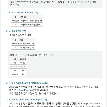
참고
: Shutdown이 발생하면,
1초 주기로 LED가 점멸합니다.
전원을 껏다 다시 켜주세요
(Reboot).
Torque Enable (24)
값
상세 설명
0(기본값)
Torque OFF 상태로 변경합니다
1
Torque ON 상태로 변경합니다.
LED (25)
LED를 ON/OFF 합니다.
값
설명
0(기본값)
LED를 Off 시킵니다.
1
LED를 On 시킵니다.
참고
: 장치의 상태(조건)에 따른 LED의 동작입니다.
상태
LED 동작
부팅
1회 점멸
공장 초기화
4회 점멸
알람
점멸
부트 모드
점등
Compliance Margin (26, 27)
CW/CCW 방향 별로 존재하며 목표 위치와 현재 위치의 오차를 의미합니다. 값의 범위는 0 ~ 255이
며, 단위는
Goal Position(30)
과 같습니다.
이 값이 클수록 유격이 많이 생기는 효과가 나타납니다.
Compliance Slope (28, 29)
CW/CCW 방향 별로 존재하며 목표 위치 근처에서 출력의 정도를 설정합니다. Compliance Slope
는 총 7 단계로 설정할 수 있으며 값이 높을 수록 유연성이 좋아집니다. Data 대표값은 실제로 사용