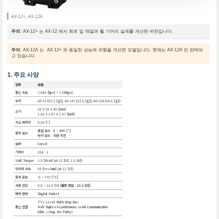
AX-12+, AX-12A
주의
: AX-12+ 는 AX-12 에서 회로 및 재질과 휠 기어의 설계를 개선한 버전입니다.
주의
: AX-12A 는 AX-12+ 와 동일한 성능에 외형을 개선한 모델입니다. 현재는 AX-12A 만 판매되
고 있습니다
주요 사양
항목
내용
통신 속도
7,843 [bps] ~ 1 [Mbps]
무게
AX-12 (53.5 [g]), AX-12+ (53.5 [g]), AX-12A (54.6 [g])
32 X 50 X 40 [mm]
크기
1.26 X 1.97 X 1.57 [inch]
최소 제어각
0.29 [°]
관절 모드 : 0 ~ 300 [°]
동작 모드
바퀴 모드 : 무한 회전
모터
Cored
기어비
254 : 1
Stall Torque
1.5 [N.m] (at 12 [V], 1.5 [A])
무부하 속도
59 [rev/min] (at 12 [V])
동작 온도
-5 ~ +70 [°C]
사용 전압
9.0 ~ 12.0 [V] (
권장 전압 : 11.1 [V]
)
제어 명령
Digital Packet
TTL Level Multi Drop Bus
통신 연결
Half Duplex Asynchronous Serial Communication
(8bit, 1stop, No Parity)