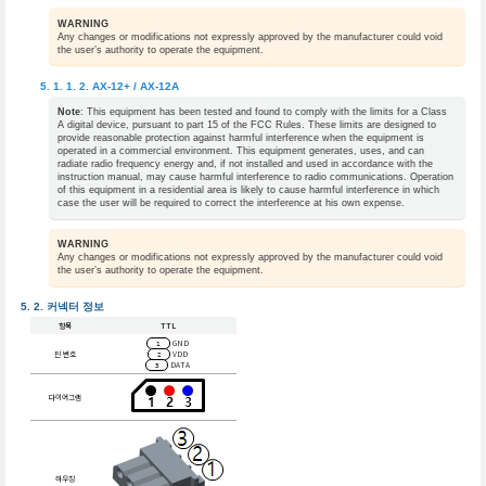
WARNING
Any changes or modifications not expressly approved by the manufacturer could void
the user’s authority to operate the equipment.
AX-12+ / AX-12A
Note
: This equipment has been tested and found to comply with the limits for a Class
A digital device, pursuant to part 15 of the FCC Rules. These limits are designed to
provide reasonable protection against harmful interference when the equipment is
operated in a commercial environment. This equipment generates, uses, and can
radiate radio frequency energy and, if not installed and used in accordance with the
instruction manual, may cause harmful interference to radio communications. Operation
of this equipment in a residential area is likely to cause harmful interference in which
case the user will be required to correct the interference at his own expense.
WARNING
Any changes or modifications not expressly approved by the manufacturer could void
the user’s authority to operate the equipment.
커넥터 정보
항목
TTL
GND
1
핀 번호
VDD
2
DATA
3
다이어그램
하우징