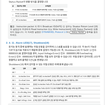
Status Packet의 반환 방식을 결정합니다.
값
응답하는 명령
상세설명
0
PING Instruction
PING 명령에 대해서만 Status Packe을 반환함
PING Instruction
1
PING과 READ 명령에 대해서만 Status Packe을 반환함
READ Instruction
2
All Instructions
모든 명령에 대해서 Status Packe을 반환함
참고
: Instruction packet 의 ID가 Broadcast ID(0xFE) 인 경우는 Stuatus Return Level (16)
의 설정값과 무관하게 Read Instruction 또는 Write Instruction에 대한 Status Packet은 반환
되지 않습니다. 더 자세한 설명은
DYNAMIXEL Protocol 1.0
의
항목을 참조
Status Packet
하세요.
Alarm LED(17), Shutdown(18)
장치는 동작 중에 발생하는 위험 상황을 감지하여 스스로를 보호할 수 있습니다. 각 Bit의 기능은
‘OR’의 논리로 적용되기 때문에 중복 설정이 가능합니다. 즉, Shutdown(18) 이 ‘0x05’ (2 진수:
00000101)로 설정되었을 경우, Input Voltage Error(2 진수 : 00000001)와 Overheating
Error(2 진수 : 00000100)가 발생하는 것을 모두 감지할 수 있습니다. 위험 상황이 감지되면, LED가
점멸하고 모터 출력은 0 [%]로 변경됩니다.
Shutdown(18) 에서 감지할 수 있는 위험 상황은 아래 표와 같습니다.
Bit
항목
설명
Bit 7
0
-
Bit 6
Instruction Error
정의되지 않은 Instruction이 전송된 경우, 또는 REG_WRITE 명령 없이 ACTION 명령이 전달된 경우
Bit 5
Overload Error
모터의 최대 출력으로 제어할 수 없는 하중이 지속적으로 적용되는 경우
Bit 4
CheckSum Error
전송된 Instruction Packet의 CheckSum이 맞지 않을 경우
Bit 3
Range Error
Instruction Packet(WRITE)으로 허용범위를 벗어난 값을 쓰려고 할 경우
Bit 2
Overheating Error
설정된 온도를 벗어난 경우
Bit 1
Angle Limit Error
적용한 Goal Position이 설정한 CW/CCW Angle Limit 범위를 벗어난 경우
Bit 0
Input Voltage Error
인가된 전압이 설정된 동작 전압 범위를 벗어났을 경우