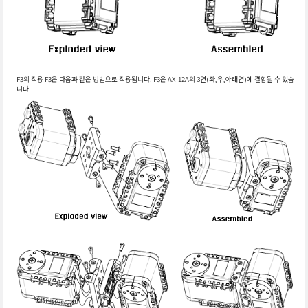
F3의 적용 F3은 다음과 같은 방법으로 적용됩니다. F3은 AX-12A의 3면(좌,우,아래면)에 결합될 수 있습
니다.