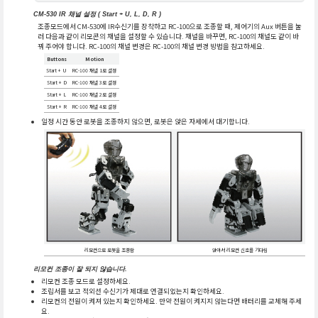
CM-530 IR 채널 설정 ( Start + U, L, D, R )
조종모드에서 CM-530에 IR수신기를 장착하고 RC-100으로 조종할 때, 제어기의 Aux 버튼을 눌
러 다음과 같이 리모콘의 채널을 설정할 수 있습니다. 채널을 바꾸면, RC-100의 채널도 같이 바
꿔 주어야 합니다. RC-100의 채널 변경은 RC-100의 채널 변경 방법을 참고하세요.
Buttons
Motion
Start + U
RC-100 채널 1로 설정
Start + D
RC-100 채널 3로 설정
Start + L
RC-100 채널 2로 설정
Start + R
RC-100 채널 4로 설정
일정 시간 동안 로봇을 조종하지 않으면, 로봇은 앉은 자세에서 대기합니다.
리모컨으로 로봇을 조종함
앉아서 리모컨 신호를 기다림
리모컨 조종이 잘 되지 않습니다.
리모컨 조종 모드로 설정하세요.
조립서를 보고 적외선 수신기가 제대로 연결되었는지 확인하세요.
리모컨의 전원이 켜져 있는지 확인하세요. 만약 전원이 켜지지 않는다면 배터리를 교체해 주세
요.