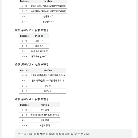
Buttons
Motion
1 + U
엎드려 일어나기(등을 보이고 넘어졌을 때)
1 + D
누워 일어나기(가슴을 보이고 넘어졌을 때)
1 + L
팔굽혀 펴기
1 + R
물구나무 서기
데모 동작 ( 2 + 방향 버튼 )
Buttons
Motion
2 + U
가슴 치기
2 + D
머리 긁기
2 + L
두 손 올려 환호하기
2 + R
허리 숙여 인사하기
축구 동작 ( 3 + 방향 버튼 )
Buttons
Motion
3 + U
오른쪽 막기 (눌렀다가 떼면 동작 원위치)
3 + D
왼쪽 막기 (눌렀다가 떼면 동작 원위치)
3 + L
왼발 슛
3 + R
오른발 슛
격투 동작 ( 4 + 방향 버튼 )
Buttons
Motion
4 + U
전방 공격
4 + D
방어 (눌렀다가 떼면 동작 원위치)
4 + L
왼쪽 공격
4 + R
오른쪽 공격
로봇의 관절 동작 범위에 따라 동작이 제한될 수 있습니다.