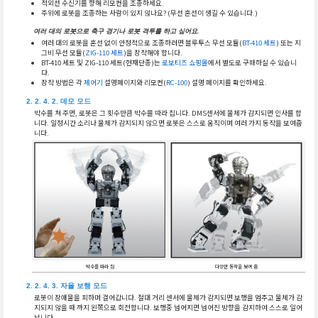
적외선 수신기를 향해 리모컨을 조종하세요.
주위에 로봇을 조종하는 사람이 있지 않나요? (무선 혼선이 생길 수 있습니다.)
여러 대의 로봇으로 축구 경기나 로봇 격투를 하고 싶어요.
여러 대의 로봇을 혼선 없이 안정적으로 조종하려면 블루투스 무선 모듈(
BT-410 세트
) 또는 지
그비 무선 모듈(
ZIG-110 세트
)을 장착해야 합니다.
BT-410 세트 및 ZIG-110 세트(현재단종)는
로보티즈 쇼핑몰
에서 별도로 구매하실 수 있습니
다.
장착 방법은 각
제어기
설명페이지와 리모컨(
RC-100
) 설명 페이지를 확인하세요.
데모 모드
박수를 쳐 주면, 로봇은 그 횟수만큼 박수를 따라 칩니다. DMS센서에 물체가 감지되면 인사를 합
니다. 일정시간 소리나 물체가 감지되지 않으면 로봇은 스스로 움직이며 여러 가지 동작을 보여줍
니다.
박수를 따라 침
다양한 동작을 보여 줌
자율 보행 모드
로봇이 장애물을 피하며 걸어갑니다. 절대 거리 센서에 물체가 감지되면 보행을 멈추고 물체가 감
지되지 않을 때 까지 왼쪽으로 회전합니다. 보행중 넘어지면 넘어진 방향을 감지하여 스스로 일어
납니다.