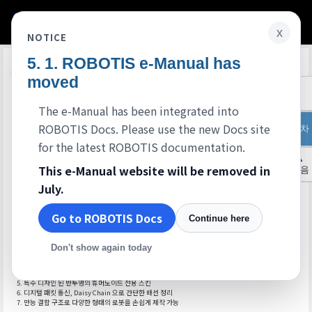
x
NOTICE
ROBOTIS e-Manual has
Edit on GitHub
개요
moved
The e-Manual has been integrated into
ROBOTIS Docs. Please use the new Docs site
목차
for the latest ROBOTIS documentation.
▲
This e-Manual website will be removed in
처음
July.
Go to ROBOTIS Docs
Continue here
우수한 보행 성능의 휴머노이드 예제 (보행 중 스스로 자세 보정)
Don't show again today
자이로 센서, 절대 거리 센서, 적외선 센서 등 다양한 센서 탑재
무선 리모컨 포함 (적외선 통신 기본 내장, 지그비 추가 가능)
업그레이드 된 전용 프로그래밍 소프트웨어 [로보플러스] 제공
특수 디자인 된 반투명의 휴머노이드 전용 스킨
디지털 패킷 통신, Daisy Chain 으로 간단한 배선 정리
만능 결합 구조로 다양한 형태의 로봇을 손쉽게 제작 가능