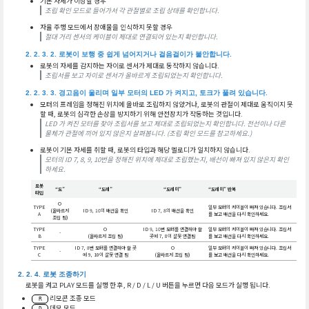
기본 자세가 이상할 경우
조립 확인 모드로 들어가서 각 관절별로 조립 상태를 확인합니다.
자율 주행 모드에서 장애물을 인식하지 못할 경우
절대 거리 센서의 케이블이 제대로 연결되어 있는지 확인합니다.
로봇이 보행 중 쉽게 넘어지거나 걸음걸이가 불안합니다.
로봇의 자세를 감지하는 자이로 센서가 제대로 동작하지 않습니다.
조립서를 보고 자이로 센서가 올바르게 조립되었는지 확인합니다.
경고음이 울리며 일부 모터의 LED 가 켜지고, 토크가 풀려 있습니다.
모터의 프레임을 정해진 위치에 올바로 조립하지 않았거나, 로봇의 관절이 제대로 움직이지 못
할 때, 로봇의 심각한 손상을 방지하기 위해 안전장치가 작동하는 것입니다.
LED 가 켜진 모터를 찾아 조립서를 보고 제대로 조립되었는지 확인합니다. 전선이나 다른
물체가 관절에 끼어 있지 않은지 살펴봅니다. (조립 확인 모드를 참고하세요.)
로봇이 기본 자세를 취할 때, 로봇의 타입과 해당 멜로디가 일치하지 않습니다.
모터의 ID 7, 8, 9, 10번을 정해진 위치에 제대로 조립했는지, 배선이 빠져 있지 않은지 확인
하세요.
로봇
“도”
“도레”
“도레미”
“도레미” 반복
타입
O
TYPE
일부 모터의 케이블이 빠져 있습니다. 조립서
(올바르게
ID 9, 10의 배선을 확인
ID 7, 8의 배선을 확인
A
를 보고 배선을 다시 확인하세요.
조립 됨)
TYPE
O
ID 9, 10번 모터를 연결해야 할
일부 모터의 케이블이 빠져 있습니다. 조립서
-
B
(올바르게 조립 됨)
곳에 7, 8이 잘못 연결됨
를 보고 배선을 다시 확인하세요.
TYPE
ID 7, 8번 모터를 연결해야 할 곳
O
일부 모터의 케이블이 빠져 있습니다. 조립서
-
C
에 9, 10이 잘못 연결 됨
(올바르게 조립 됨)
를 보고 배선을 다시 확인하세요.
로봇 조종하기
로봇을 켜고 PLAY 모드를 실행 한 후, R / D / L / U 버튼을 누르면 다음 모드가 실행 됩니다.
리모콘 조종 모드
R
데모 모드
D