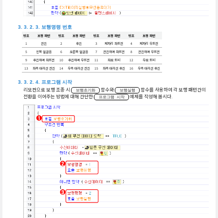
보행명령 번호
번호
보행 패턴
번호
보행 패턴
번호
보행 패턴
번호
보행 패턴
1
전진
2
후진
3
제자리 좌회전
4
제자리 우회전
5
왼쪽 옆걸음
6
오른쪽 옆걸음
7
전진하며 좌회전
8
전진하며 우회전
9
후진하며 좌회전
10
후진하며 우회전
11
좌로 회피
12
우로 회피
13
좌측 대각선 전진
14
우측 대각선 전진
15
좌측 대각선 후진
16
우측 대각선 후진
프로그램 시작
리모컨으로 보행 조종 시
함수와
함수를 사용하여 각 보행 패턴간의
보행초기화
보행실행
전환을 이어주는 방법에 대해 간단한
예제를 작성해 봅시다.
프로그램 시작