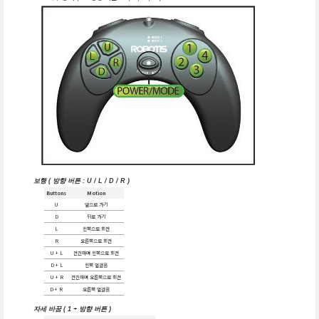
보행 ( 방향 버튼 : U / L / D / R )
Buttons
Motion
U
앞으로 가기
D
뒤로 가기
L
왼쪽으로 회전
R
오른쪽으로 회전
U + L
전진하며 왼쪽으로 회전
D + L
왼쪽 옆걸음
U + R
전진하며 오른쪽으로 회전
D + R
오른쪽 옆걸음
자세 바꿈 ( 1 + 방향 버튼 )