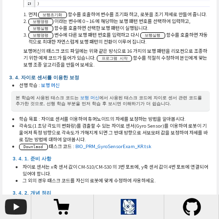
먼저
함수를 호출하여 변수를 초기화 하고, 로봇을 초기 자세로 만들어 줍니다.
보행초기화
이라는 변수에 0 ~ 16 에 해당하는 보행 패턴 번호를 선택하여 입력하고,
보행명령
함수를 호출하면 선택한 보행 패턴이 실행됩니다.
보행실행
변수에 다른 보행 패턴 번호를 입력하고 다시
함수를 호출하면 자동
보행명령
보행실행
적으로 최대한 자연스럽게 보행 패턴의 전환이 이루어 집니다.
보행머신의 태스크 코드 파일에는 위와 같은 방식으로 16 가지의 보행 패턴을 리모컨으로 조종하
기 위한 예제 코드가 들어가 있습니다.
함수를 적절히 수정하여 본인에게 맞는
프로그램 시작
보행 조종 알고리즘을 만들어 보세요.
자이로 센서를 이용한 보정
선행 학습 :
보행 머신
본 학습에 사용된 태스크 코드는
보행 머신
에서 사용된 태스크 코드에 자이로 센서 관련 코드를
추가한 것으로, 선행 학습 부분을 먼저 학습 후 보시면 이해하기가 더 쉽습니다.
학습 목표 : 자이로 센서를 이용하여 휴머노이드의 자세를 보정하는 방법을 알아봅시다.
각속도(1 초당 각도의 변화량)를 검출할 수 있는 자이로 센서(Gyro Sensor)를 이용하여 로봇이 기
울어져 특정 방향으로 각속도가 가해지게 되면 그 반대 방향으로 서보모터 값을 보정하여 자세를 바
로 잡는 방법에 대하여 알아봅시다.
태스크 코드 :
BIO_PRM_GyroSensorExam_KR.tsk
Downlaod
준비 사항
자이로 센서는 x축 센서 값이 CM-510/CM-530 의 3번 포트에, y축 센서 값이 4번 포트에 연결되어
있어야 합니다.
그 외의 경우 태스크 코드를 자신의 로봇에 맞게 수정하여 사용하세요.
개념 정리
콜백(Callback) 함수
자이로 센서를 이용한 휴머노이드의 자세 보정 값은
콜백(Callback) 함수
를
이용하여 구합니다. 콜백 함수는 메인 프로그램 루틴과는 독립적으로 동작하는 함수로, 일정 시간
마다 스스로 실행되는 함수입니다. 따라서 일정 시간마다 자이로 센서 값을 이용하여 보정 값을 계