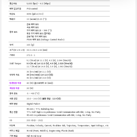
통신속도
9,600 [bps] ~ 4.5 [Mbps]
제어 알고리즘
PID control
해상도
4096 [pulse/rev]
백래쉬
15 [arcmin] (0.25 [°])
전류 제어 모드
속도 제어 모드
위치 제어 모드 (0 ~ 360 [°])
동작 모드
확장 위치 제어 모드 (멀티턴)
전류기반 위치 제어 모드
PWM 제어 모드 (Voltage Control Mode)
무게
165 [g]
크기 (W x H x D)
33.5 x 58.5 x 44 [mm]
기어비
272.5 : 1
9.2 [N.m] (at 11.1 [V], 4.5 [A], 2.044 [Nm/A])
Stall Torque
9.9 [N.m] (at 12.0 [V], 4.9 [A], 2.020 [Nm/A])
11.7 [N.m] (at 14.8 [V], 5.9 [A], 1.983 [Nm/A])
36 [rev/min] (at 11.1 [V])
무부하 속도
39 [rev/min] (at 12.0 [V])
46 [rev/min] (at 14.8 [V])
반경방향 하중
40 [N] (혼으로부터 10 [mm])
축방향 하중
20 [N]
동작 온도
-5 ~ +80 [°C]
사용 전압
10.0 ~ 14.8 [V] (
권장 전압 : 12.0 [V]
)
제어 명령
Digital Packet
RS-485 / TTL Multidrop Bus
통신 연결
TTL Half Duplex Asynchronous Serial Communication with 8bit, 1stop, No Parity
RS-485 Asynchronous Serial Communication with 8bit, 1stop, No Parity
ID
253 ID (0 ~ 252)
피드백
Position, Velocity, Current, Realtime tick, Trajectory, Temperature, Input Voltage, etc
케이스 재질
Metal (Front, Middle), Engineering Plastic (Back)
기어 재질
Full Metal Gear