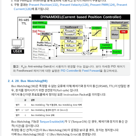
최종 PWM값은 Inverter를 통해 모터에 적용되고 장치의 Horn이 구동됩니다.
구동 결과는
Present Position(132)
,
Present Velocity(128)
,
Present PWM(124)
,
Present
Current(126)
에 표기됩니다.
참고
: K
는 Anti-windup Gain로서 사용자가 변경할 수는 없습니다. 보다 자세한 PID 제어기
a
와 Feedforward 제어기에 대한 설명은
PID Controller
와
Feed Forward
을 참고하세요.
Bus Watchdog(98)
Bus Watchdog(98)은 특정할 수 없는 오류에 의해 제어기와 장치의 통신(RS485, TTL)이 단절된 경
우, 장치를 정지시키기 위한 안전장치(Fail-safe) 입니다.
여기서 통신이란 프로토콜에서 정의된 모든 Instruction Packet을 의미합니다.
값
설명
범위
0
Bus Watchdog 기능 비활성화, Bus Watchdog Error 해제
범위
1 ~ 127
Bus Watchdog 활성화 (단위: 20 [msec])
범위
-1
Bus Watchdog Error 상태
Bus Watchdog 기능은
Torque Enable(64)
가 ‘1’(Torque ON) 인 경우, 제어기와 장치의 통신 간
격(시간)을 감시합니다.
측정된 통신 간격(시간)이 Bus Watchdog(98)의 설정값 보다 클 경우, 장치는 정지합니다.
이때 Bus Watchdog(98)은 ‘-1’(Bus Watchdog Error)로 변경됩니다.