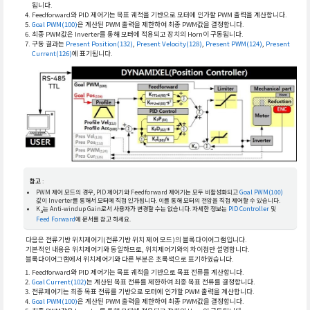
됩니다.
Feedforward와 PID 제어기는 목표 궤적을 기반으로 모터에 인가할 PWM 출력을 계산합니다.
Goal PWM(100)
은 계산된 PWM 출력을 제한하여 최종 PWM값을 결정합니다.
최종 PWM값은 Inverter를 통해 모터에 적용되고 장치의 Horn이 구동됩니다.
구동 결과는
Present Position(132)
,
Present Velocity(128)
,
Present PWM(124)
,
Present
Current(126)
에 표기됩니다.
참고
:
PWM 제어 모드의 경우, PID 제어기와 Feedforward 제어기는 모두 비활성화되고
Goal PWM(100)
값이 Inverter를 통해서 모터에 직접 인가됩니다. 이를 통해 모터의 전압을 직접 제어할 수 있습니다.
K
는 Anti-windup Gain로서 사용자가 변경할 수는 없습니다. 자세한 정보는
PID Controller
및
a
Feed Forward
에 문서를 참고 하세요.
다음은 전류기반 위치제어기(전류기반 위치 제어 모드)의 블록다이어그램입니다.
기본적인 내용은 위치제어기와 동일하므로, 위치제어기와의 차이점만 설명합니다.
블록다이어그램에서 위치제어기와 다른 부분은 초록색으로 표기하였습니다.
Feedforward와 PID 제어기는 목표 궤적을 기반으로 목표 전류를 계산합니다.
Goal Current(102)
는 계산된 목표 전류를 제한하여 최종 목표 전류를 결정합니다.
전류제어기는 최종 목표 전류를 기반으로 모터에 인가할 PWM 출력을 계산합니다.
Goal PWM(100)
은 계산된 PWM 출력을 제한하여 최종 PWM값을 결정합니다.