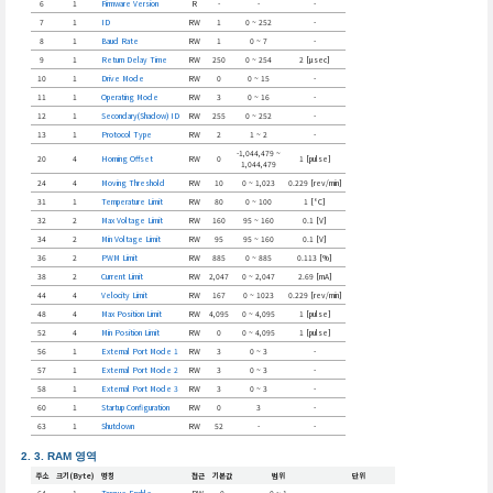
6
1
Firmware Version
R
-
-
-
7
1
ID
RW
1
0 ~ 252
-
8
1
Baud Rate
RW
1
0 ~ 7
-
9
1
Return Delay Time
RW
250
0 ~ 254
2 [μsec]
10
1
Drive Mode
RW
0
0 ~ 15
-
11
1
Operating Mode
RW
3
0 ~ 16
-
12
1
Secondary(Shadow) ID
RW
255
0 ~ 252
-
13
1
Protocol Type
RW
2
1 ~ 2
-
-1,044,479 ~
20
4
Homing Offset
RW
0
1 [pulse]
1,044,479
24
4
Moving Threshold
RW
10
0 ~ 1,023
0.229 [rev/min]
31
1
Temperature Limit
RW
80
0 ~ 100
1 [°C]
32
2
Max Voltage Limit
RW
160
95 ~ 160
0.1 [V]
34
2
Min Voltage Limit
RW
95
95 ~ 160
0.1 [V]
36
2
PWM Limit
RW
885
0 ~ 885
0.113 [%]
38
2
Current Limit
RW
2,047
0 ~ 2,047
2.69 [mA]
44
4
Velocity Limit
RW
167
0 ~ 1023
0.229 [rev/min]
48
4
Max Position Limit
RW
4,095
0 ~ 4,095
1 [pulse]
52
4
Min Position Limit
RW
0
0 ~ 4,095
1 [pulse]
56
1
External Port Mode 1
RW
3
0 ~ 3
-
57
1
External Port Mode 2
RW
3
0 ~ 3
-
58
1
External Port Mode 3
RW
3
0 ~ 3
-
60
1
Startup Configuration
RW
0
3
-
63
1
Shutdown
RW
52
-
-
RAM 영역
주소
크기(Byte)
명칭
접근
기본값
범위
단위
64
1
Torque Enable
RW
0
0 ~ 1
-