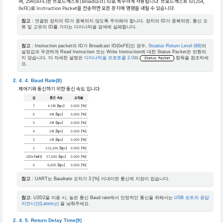
며, 254(0xFE)는 브로드캐스트(Broadcast) ID로 특수하게 사용됩니다. 브로드캐스트 ID(254,
0xFE)로 Instruction Packet을 전송하면 모든 장치에 명령을 내릴 수 있습니다.
참고
: 연결된 장치의 ID가 중복되지 않도록 주의해야 합니다. 장치의 ID가 중복되면, 통신 오
류 및 고유의 ID를 가지는 다이나믹셀 검색에 실패합니다.
참고
: Instruction packet의 ID가 Broadcast ID(0xFE)인 경우,
Stuatus Return Level (68)
의
설정값과 무관하게 Read Instruction 또는 Write Instruction에 대한 Status Packet은 반환되
지 않습니다. 더 자세한 설명은
다이나믹셀 프로토콜 2.0
의
항목을 참조하세
Status Packet
요.
Baud Rate(8)
제어기와 통신하기 위한 통신 속도 입니다.
값
통신 속도
오차율
7
4.5M [bps]
0.000 [%]
6
4M [bps]
0.000 [%]
5
3M [bps]
0.000 [%]
4
2M [bps]
0.000 [%]
3
1M [bps]
0.000 [%]
2
115,200 [bps]
0.000 [%]
1(Default)
57,600 [bps]
0.000 [%]
0
9,600 [bps]
0.000 [%]
참고
: UART는 Baudrate 오차가 3 [%] 이내이면 통신에 지장이 없습니다.
참고
: U2D2을 이용 시, 높은 통신 Baud rate에서 안정적인 통신을 위해서는
USB 포트의 응답
지연시간(Latency)
을 낮춰주세요.
Return Delay Time(9)