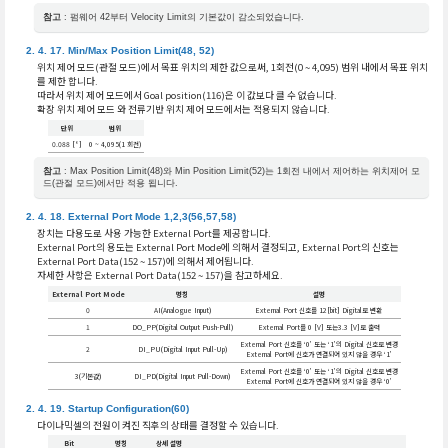
참고
: 펌웨어 42부터 Velocity Limit의 기본값이 감소되었습니다.
Min/Max Position Limit(48, 52)
위치 제어 모드(관절 모드)에서 목표 위치의 제한 값으로써, 1회전(0 ~ 4,095) 범위 내에서 목표 위치
를 제한 합니다.
따라서 위치 제어 모드에서 Goal position(116)은 이 값보다 클 수 없습니다.
확장 위치 제어 모드 와 전류기반 위치 제어 모드에서는 적용되지 않습니다.
단위
범위
0.088 [°]
0 ~ 4,095(1 회전)
참고
: Max Position Limit(48)와 Min Position Limit(52)는 1회전 내에서 제어하는 위치제어 모
드(관절 모드)에서만 적용 됩니다.
External Port Mode 1,2,3(56,57,58)
장치는 다용도로 사용 가능한 External Port를 제공합니다.
External Port의 용도는 External Port Mode에 의해서 결정되고, External Port의 신호는
External Port Data(152 ~ 157)에 의해서 제어됩니다.
자세한 사항은 External Port Data(152 ~ 157)을 참고하세요.
External Port Mode
명칭
설명
0
AI(Analogue Input)
External Port 신호를 12[bit] Digital로 변환
1
DO_PP(Digital Output Push-Pull)
External Port를 0 [V] 또는3.3 [V]로 출력
External Port 신호를 ‘0’ 또는 ‘1’의 Digital 신호로 변경
2
DI_PU(Digital Input Pull-Up)
External Port에 신호가 연결되어 있지 않을 경우 ‘1’
External Port 신호를 ‘0’ 또는 ‘1’의 Digital 신호로 변경
3(기본값)
DI_PD(Digital Input Pull-Down)
External Port에 신호가 연결되어 있지 않을 경우 ‘0’
Startup Configuration(60)
다이나믹셀의 전원이 켜진 직후의 상태를 결정할 수 있습니다.
Bit
명칭
상세 설명