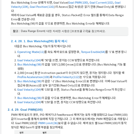
Bus Watchdog Error 상태가 되면, Goal Value(
Goal PWM(100)
,
Goal Current(102)
,
Goal
Velocity(104)
,
Goal Position(116)
)의 Access(접근 속성)은 읽기 전용(Read Only)로 변경됩니
다.
따라서 Goal Value에 새로운 값을 쓸 경우, Status Packet은 Error 필드를 통해서 Data Range
Error를 전송합니다.
Bus Watchdog(98)의 값을 ‘0’으로 변경하면, Bus Watchdog Error는 해제됩니다.
참고
: Data Range Error에 대한 자세한 사항은 [프로토콜 2.0]을 참고하세요.
Bus Watchdog(98) 동작 예시
다음은 Bus Watchdog 기능의 동작 예시입니다.
Operating Mode(11)
를 속도 제어 모드로 설정한 후,
Torque Enable(64)
를 ‘1’로 변경 합니
다.
Goal Velocity(104)
에 ‘50’을 쓰면, 장치는 CCW 방향으로 회전합니다.
Bus Watchdog(98)
의 값을 ‘100’(2,000 [msec])으로 변경합니다.(Bus Watchdog 기능 활
성화)
2,000 [msec] 동안 Instruction packet이 수신되지 않으면, 장치는 정지합니다. 정지할 때
Profile Acceleration(108)
과
Profile Velocity(112)
는 ‘0’으로 적용됩니다.
Bus Watchdog(98)
의 값은 ‘-1’(Bus Watchdog Error)으로 변경됩니다. 이때 Goal Value의
접근속성(Access)은 모두 읽기전용(Read Only)으로 변경됩니다.
Goal Velocity(104)
에 ‘150’을 쓰면, Status Packet을 통해 Data Range Error가 회신합니
다.
Bus Watchdog(98)
의 값을 ‘0’으로 변경하면, Bus Watchdog Error가 해제됩니다.
Goal Velocity(104)
에 ‘150’을 쓰면, 장치는 CCW 방향으로 회전합니다.
Goal PWM(100)
PWM 제어 모드의 경우, PID 제어기나 Feedforward 제어기는 모두 비활성화되고 Goal PWM(100)
값이 Inverter를 통해서 모터에 직접 인가됩니다. 그 외 제어 모드에서는 PWM 제한값으로 사용됩니
다. Goal PWM(100)은
PWM Limit(36)
보다 클 수 없습니다. 제어 모드 별 Goal PWM(100)의 동작
방식은 해당 Gain의 설명 부분을 참고하세요.
단위
범위