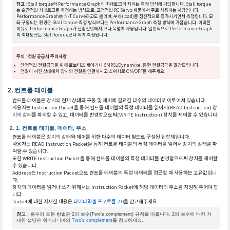
참고
: Stall torque와 Performance Graph의 최대토크의 차이는 측정 방식에 기인합니다. Stall torque
는 순간적인 최대토크를 측정하는 방식으로, 고전적인 RC Servo 제품에서 주로 사용하는 사양입니다.
Performance Graph는 N-T Curve라고도 불리며, 부하(load)를 점진적으로 증가시키면서 측정됩니다. 모
터 구동되는 환경은 Stall torque 측정 방식보다는 Performance Graph 측정 방식에 가깝습니다. 이러한
이유로 Performance Graph가 산업전반에서 보다 폭넓게 사용됩니다. 일반적으로 Performance Graph
의 최대토크는 Stall torque보다 적게 측정됩니다.
주의
:
전원 공급시 주의사항
안정적인 전원공급을 위해 로보티즈 제어기나 SMPS2Dynamixel 통한 전원공급을 권장드립니다.
전원이 꺼진 상태에서 장치와 전원을 연결하시고 스위치로 ON/OFF를 해주세요.
컨트롤 테이블
컨트롤 테이블은 장치의 현재 상태와 구동 및 제어에 필요한 다수의 데이터로 이루어져 있습니다.
사용자는 Instruction Packet을 통해 컨트롤 테이블의 특정 데이터를 읽어서(READ Instruction) 장
치의 상태를 파악할 수 있고, 데이터를 변경함으로써(WRITE Instruction) 장치를 제어할 수 있습니다.
컨트롤 테이블, 데이터, 주소
컨트롤 테이블은 장치의 상태와 제어를 위한 다수의 데이터 필드로 구성된 집합체입니다.
사용자는 READ Instruction Packet을 통해 컨트롤 테이블의 특정 데이터를 읽어서 장치의 상태를 파
악할 수 있습니다.
또한 WRITE Instruction Packet을 통해 컨트롤 테이블의 특정 데이터를 변경함으로써 장치를 제어할
수 있습니다.
Address는 Instruction Packet으로 컨트롤 테이블의 특정 데이터를 접근할 때 사용하는 고유값입니
다.
장치의 데이터를 읽거나 쓰기 위해서는 Instruction Packet에 해당 데이터의 주소를 지정해 주어야 합
니다.
Packet에 대한 자세한 내용은
다이나믹셀 프로토콜 2.0
을 참고해주세요.
참고
: 음수의 표현 방법은 2의 보수(Two’s complement) 규칙을 따릅니다. 2의 보수에 대한 자
세한 설명은 위키피디아의
Two’s complement
를 참고하세요.