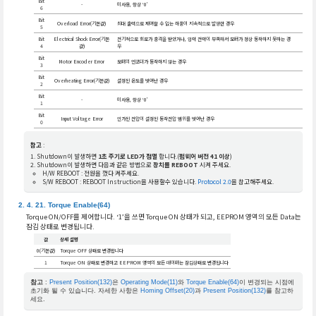
Bit
-
미사용, 항상 ‘0’
6
Bit
Overload Error(기본값)
최대 출력으로 제어할 수 없는 하중이 지속적으로 발생한 경우
5
Bit
Electrical Shock Error(기본
전기적으로 회로가 충격을 받았거나, 입력 전력이 부족해서 모터가 정상 동작하지 못하는 경
4
값)
우
Bit
Motor Encoder Error
모터의 엔코더가 동작하지 않는 경우
3
Bit
Overheating Error(기본값)
설정된 온도를 벗어난 경우
2
Bit
-
미사용, 항상 ‘0’
1
Bit
Input Voltage Error
인가된 전압이 설정된 동작전압 범위를 벗어난 경우
0
참고
:
Shutdown이 발생하면
1초 주기로 LED가 점멸
합니다.(
펌웨어 버전 41 이상
)
Shutdown이 발생하면 다음과 같은 방법으로
장치를 REBOOT
시켜 주세요.
H/W REBOOT : 전원을 껐다 켜주세요.
S/W REBOOT : REBOOT Instruction을 사용할수 있습니다.
Protocol 2.0
을 참고해주세요.
Torque Enable(64)
Torque ON/OFF를 제어합니다. ‘1’을 쓰면 Torque ON 상태가 되고, EEPROM 영역의 모든 Data는
잠김 상태로 변경됩니다.
값
상세 설명
0(기본값)
Torque OFF 상태로 변경합니다
1
Torque ON 상태로 변경하고 EEPROM 영역의 모든 데이터는 잠김상태로 변경됩니다
참고
:
Present Position(132)
은
Operating Mode(11)
와
Torque Enable(64)
이 변경되는 시점에
초기화 될 수 있습니다. 자세한 사항은
Homing Offset(20)
과
Present Position(132)
를 참고하
세요.