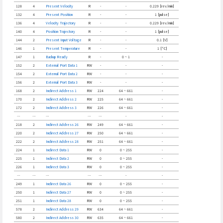
128
4
Present Velocity
R
-
-
0.229 [rev/min]
132
4
Present Position
R
-
-
1 [pulse]
136
4
Velocity Trajectory
R
-
-
0.229 [rev/min]
140
4
Position Trajectory
R
-
-
1 [pulse]
144
2
Present Input Voltage
R
-
-
0.1 [V]
146
1
Present Temperature
R
-
-
1 [°C]
147
1
Backup Ready
R
-
0 ~ 1
-
152
2
External Port Data 1
RW
-
-
-
154
2
External Port Data 2
RW
-
-
-
156
2
External Port Data 3
RW
-
-
-
168
2
Indirect Address 1
RW
224
64 ~ 661
-
170
2
Indirect Address 2
RW
225
64 ~ 661
-
172
2
Indirect Address 3
RW
226
64 ~ 661
-
…
…
…
…
…
-
-
218
2
Indirect Address 26
RW
249
64 ~ 661
-
220
2
Indirect Address 27
RW
250
64 ~ 661
-
222
2
Indirect Address 28
RW
251
64 ~ 661
-
224
1
Indirect Data 1
RW
0
0 ~ 255
-
225
1
Indirect Data 2
RW
0
0 ~ 255
-
226
1
Indirect Data 3
RW
0
0 ~ 255
-
…
…
…
…
…
-
-
249
1
Indirect Data 26
RW
0
0 ~ 255
-
250
1
Indirect Data 27
RW
0
0 ~ 255
-
251
1
Indirect Data 28
RW
0
0 ~ 255
-
578
2
Indirect Address 29
RW
634
64 ~ 661
-
580
2
Indirect Address 30
RW
635
64 ~ 661
-