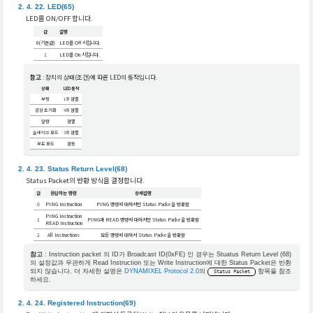
LED(65)
LED를 ON/OFF 합니다.
값
설명
0(기본값)
LED를 Off 시킵니다.
1
LED를 On 시킵니다.
참고
: 장치의 상태(조건)에 따른 LED의 동작입니다.
상태
LED 동작
부팅
1회 점멸
공장 초기화
4회 점멸
알람
점멸
슬레이브 모드
3회 점멸
부트 모드
점등
Status Return Level(68)
Status Packet의 반환 방식을 결정합니다.
값
응답하는 명령
상세설명
0
PING Instruction
PING 명령에 대해서만 Status Packe을 반환함
PING Instruction
1
PING과 READ 명령에 대해서만 Status Packe을 반환함
READ Instruction
2
All Instructions
모든 명령에 대해서 Status Packe을 반환함
참고
: Instruction packet 의 ID가 Broadcast ID(0xFE) 인 경우는 Stuatus Return Level (68)
의 설정값과 무관하게 Read Instruction 또는 Write Instruction에 대한 Status Packet은 반환
되지 않습니다. 더 자세한 설명은
DYNAMIXEL Protocol 2.0
의
항목을 참조
Status Packet
하세요.
Registered Instruction(69)