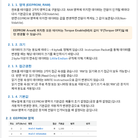
영역 (EEPROM, RAM)
컨트롤 테이블은 2가지 영역으로 구분됩니다. RAM 영역에 위치한 데이터는 전원이 인가될 때마다
다시 기본값으로 설정됩니다(Volatile).
반면 EEPROM 영역에 위치한 데이터는 값을 변경하면 전원이 꺼져도 그 값이 보존됩니다(Non-
Volatile).
EEPROM Area에 위치한 모든 데이터는 Torque Enable(64)의 값이 ‘0’(Torque OFF)일 때
만 변경할 수 있습니다.
크기
데이터의 크기는 용도에 따라 1 ~ 4 byte로 정해져 있습니다. Instruction Packet을 통해 데이터를
변경할 때는 해당 데이터의 크기를 확인하시기 바랍니다.
2 byte 이상의 연속된 데이터는
Little Endian
규칙에 의해 기록됩니다.
접근권한
컨트롤 테이블의 데이터는 2가지 접근 속성을 갖습니다. ‘RW’는 읽기와 쓰기 접근이 모두 가능합니
다. 반면 ‘R’은 읽기 전용(Read Only) 속성을 갖습니다.
읽기 전용 속성의 데이터는 WRITE Instruction으로 값이 변경되지 않습니다.
읽기 전용 속성(‘R’)은 주로 측정 또는 모니터링 용도로 사용되고, 읽기 쓰기 속성(‘RW’)은 장치의
제어 용도로 사용됩니다.
기본값
매뉴얼에 표기된 EEPROM 영역의 기본값은 제품의 초기 설정값(공장 출하 설정값)입니다.
사용자가 변경한 경우, 기본값은 사용자가 변경한 값으로 적용됩니다.
RAM 영역의 기본값은 장치에 전원이 인가되었을 때 설정되는 값입니다.
EEPROM 영역
주소
크기(Byte)
명칭
접근
기본값
범위
단위
0
2
Model Number
R
1,100
-
-
2
4
Model Information
R
-
-
-