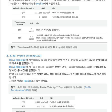
Profile Acceleration(108)은 전류 제어 모드 및 PWM 제어모드를 제외한 모든 제어 모드에서 적용
가능합니다. 자세한 사항은
Profile
에서 확인하세요.
Velocity-based Profile
상세
비고
2
단위
Profile의 가속도를 설정합니다.
214.577 [rev/min
]
범위
0 ~ 32767
‘0’인 경우, 무한대 가속도를 뜻합니다.
Time-based
상세
비고
Profile
1
단위
Profile의 가속시간을 설정합니다.
[msec]
‘0’인 경우, 가속시간이 ‘0 [msec]’(무한대 가속도)를 뜻합니다.
0 ~
범위
Profile Acceleration(108, 가속시간)이 Profile Velocity(112, 도달시간)의 50%를 넘을 경우,
32737
50%로 제한되어 적용됩니다.
참고
: Time-based Profile은 펌웨어 버전 42 이상에서 지원합니다.
Profile Velocity(112)
Drive Mode(10)
에서 Velocity-based Profile이 선택된 경우, Profile Velocity(112)는
Profile의
최대 속도를 설정
합니다.
Drive Mode(10)
에서 Time-based Profile이 선택된 경우, Profile Velocity(112)는
Profile의 도
달 시간(총 시간)을 설정
합니다.
Profile Velocity(112)는
위치제어 모드, 확장 위치제어 모드, 전류기반 위치제어 모드
에서만 적용
됩니다.
자세한 사항은
Profile
에서 확인하세요.
참고
: 속도 제어 모드에서는 Profile Velocity(112)는 사용하지 않습니다. (
Profile
Acceleration(108)
만 적용)
Velocity-based Profile
상세
비고
단위
0.229 [rev/min]
Profile의 속도를 설정합니다.
범위
0 ~ 32767
‘0’인 경우, 무한대 속도를 뜻합니다.
Time-based