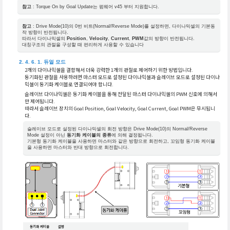
참고
: Torque On by Goal Update는 펌웨어 v45 부터 지원합니다.
참고
: Drive Mode(10)의 0번 비트(Normal/Reverse Mode)를 설정하면, 다이나믹셀의 기본동
작 방향이 반전됩니다.
따라서 다이나믹셀의
Position
,
Velocity
,
Current
,
PWM
값의 방향이 반전됩니다.
대칭구조의 관절을 구성할 때 편리하게 사용할 수 있습니다
듀얼 모드
2개의 다이나믹셀을 결합해서 더욱 강력한 1개의 관절로 제어하기 위한 방법입니다.
동기화된 관절을 사용하려면 마스터 모드로 설정된 다이나믹셀과 슬레이브 모드로 설정된 다이나
믹셀이 동기화 케이블로 연결되어야 합니다.
슬레이브 다이나믹셀은 동기화 케이블을 통해 전달된 마스터 다이나믹셀의 PWM 신호에 의해서
만 제어됩니다.
따라서 슬레이브 장치의 Goal Position, Goal Velocity, Goal Current, Goal PWM은 무시됩니
다.
슬레이브 모드로 설정된 다이나믹셀의 회전 방향은 Drive Mode(10)의 Normal/Reverse
Mode 설정이 아닌
동기화 케이블의 종류
에 의해 결정됩니다.
기본형 동기화 케이블을 사용하면 마스터와 같은 방향으로 회전하고, 꼬임형 동기화 케이블
을 사용하면 마스터와 반대 방향으로 회전합니다.
동기화 케이블
설명