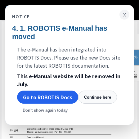
x
NOTICE
ROBOTIS e-Manual has
Edit on GitHub
moved
The e-Manual has been integrated into
ROBOTIS Docs. Please use the new Docs site
목차
for the latest ROBOTIS documentation.
▲
This e-Manual website will be removed in
처음
July.
Go to ROBOTIS Docs
Continue here
XH540-W270-T/R
Don't show again today
주요 사양
항목
내용
MCU
ARM CORTEX-M3 (72 [MHz], 32Bit)
Contactless absolute encoder (12Bit, 360 [°])
위치 센서
Maker : ams(www.ams.com), Part No : AS5045
모터
Coreless(Maxon)