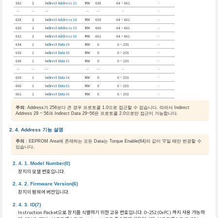
582
2
Indirect Address 31
RW
636
64 ~ 661
-
…
…
…
…
…
-
-
628
2
Indirect Address 54
RW
659
64 ~ 661
-
630
2
Indirect Address 55
RW
660
64 ~ 661
-
632
2
Indirect Address 56
RW
661
64 ~ 661
-
634
1
Indirect Data 29
RW
0
0 ~ 255
-
635
1
Indirect Data 30
RW
0
0 ~ 255
-
636
1
Indirect Data 31
RW
0
0 ~ 255
-
…
…
…
…
…
-
-
659
1
Indirect Data 54
RW
0
0 ~ 255
-
660
1
Indirect Data 55
RW
0
0 ~ 255
-
661
1
Indirect Data 56
RW
0
0 ~ 255
-
주의
: Address가 256보다 큰 경우 프로토콜 1.0으로 접근할 수 없습니다. 따라서 Indirect
Address 29 ~ 56과 Indirect Data 29~56은 프로토콜 2.0으로만 접근이 가능합니다.
Address 기능 설명
주의
: EEPROM Area에 존재하는 모든 Data는 Torque Enable(64)의 값이 ‘0’일 때만 변경할 수
있습니다.
Model Number(0)
장치의 모델 번호입니다.
Firmware Version(6)
장치의 펌웨어 버전입니다.
ID(7)
Instruction Packet으로 장치를 식별하기 위한 고유 번호입니다. 0~252 (0xFC) 까지 사용 가능하