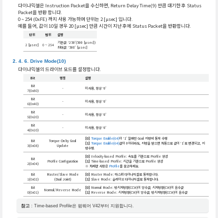
다이나믹셀은 Instruction Packet을 수신하면, Return Delay Time(9) 만큼 대기한 후 Status
Packet을 반환 합니다.
0 ~ 254 (0xFE) 까지 사용 가능하며 단위는 2 [μsec] 입니다.
예를 들어, 값이 10일 경우 20 [μsec] 만큼 시간이 지난 후에 Status Packet을 반환합니다.
단위
범위
설명
기본값: ‘250’(500 [μsec])
2 [μsec]
0 ~ 254
최대값: ‘508’ [μsec]
Drive Mode(10)
다이나믹셀의 드라이브 모드를 설정합니다.
Bit
명칭
설명
Bit
-
미사용, 항상 ‘0’
7(0x80)
Bit
-
미사용, 항상 ‘0’
6(0x40)
Bit
-
미사용, 항상 ‘0’
5(0x20)
Bit
-
미사용, 항상 ‘0’
4(0x10)
[0]
Torque Enable(64)
이 ‘1’ 일때만 Goal 지령에 동작 수행
Bit
Torque On by Goal
[1]
Torque Enable(64)
값이 0이더라도, 지령을 받으면 자동으로 값이 ‘1’로 변경되고, 지
3(0x08)
Update
령수행.
[0]
Velocity-based Profile: 속도를 기준으로 Profile 생성
Bit
Profile Configuration
[1]
Time-based Profile: 시간을 기준으로 Profile 생성
2(0x04)
※ 자세한 사항은
Profile
를 참고하세요.
Bit
Master/Slave Mode
[0]
Master Mode: 마스터 다이나믹셀로 동작합니다.
1(0x02)
(Dual Joint)
[1]
Slave Mode: 슬레이브 다이나믹셀로 동작합니다.
Bit
[0]
Normal Mode: 반시계방향(CCW)이 양수값, 시계방향(CW)이 음수값
Normal/Reverse Mode
0(0x01)
[1]
Reverse Mode: 시계방향(CW)이 양수값, 반시계방향(CCW)이 음수값
참고
: Time-based Profile은 펌웨어 V42부터 지원합니다.