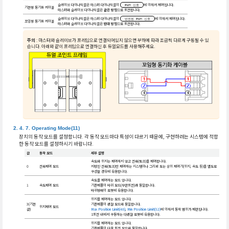
슬레이브 다이나믹셀은 마스터 다이나믹셀의
에 의해서 제어됩니다.
PWM 신호
기본형 동기화 케이블
마스터와 슬레이브 다이나믹셀은
같은 방향
으로 회전합니다.
슬레이브 다이나믹셀은 마스터 다이나믹셀의
에 의해서 제어됩니다.
반전된 PWM 신호
꼬임형 동기화 케이블
마스터와 슬레이브 다이나믹셀은
반대 방향
으로 회전합니다.
주의
: 마스터와 슬레이브가 프레임으로 연결되어있지 않으면 부하에 따라 조금씩 다르게 구동될 수 있
습니다. 아래와 같이 프레임으로 연결하신 후 듀얼모드를 사용해주세요.
Operating Mode(11)
장치의 동작 모드를 설정합니다. 각 동작 모드마다 특성이 다르기 때문에, 구현하려는 시스템에 적합
한 동작 모드를 설정하시기 바랍니다.
값
동작 모드
세부 설명
속도와 위치는 제어하지 않고 전류(토크)를 제어합니다.
0
전류제어 모드
지령된 전류(토크)만 제어하는 시스템이나 그리퍼 또는 상위 제어기(위치, 속도 등)를 별도로
구성할 경우에 유용합니다.
속도를 제어하는 모드 입니다.
1
속도제어 모드
기존제품의 바퀴 모드(무한회전)과 동일합니다.
바퀴형태의 로봇에 유용합니다.
위치를 제어하는 모드 입니다.
3(기본
기존제품의 관절 모드와 동일합니다.
위치제어 모드
값)
Max Position Limit(48)
,
Min Position Limit(52)
에 의해서 동작 범위가 제한됩니다.
1회전 내에서 구동하는 다관절 로봇에 유용합니다.
위치를 제어하는 모드 입니다.
기존제품의 다중 회전 모드와 동일합니다.