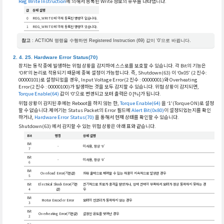
Reg Write Instruction
에 의해서 등록된 Write 정보의 유무를 나타냅니다.
값
상세 설명
0
REG_WRITE에 의해 등록된 명령이 없습니다.
1
REG_WRITE에 의해 등록된 명령이 있습니다.
참고
: ACTION 명령을 수행하면 Registered Instruction (69) 값이 ‘0’으로 바뀝니다.
Hardware Error Status(70)
장치는 동작 중에 발생하는 위험 상황을 감지하여 스스로를 보호할 수 있습니다. 각 Bit의 기능은
‘OR’의 논리로 적용되기 때문에 중복 설정이 가능합니다. 즉, Shutdown(63) 이 ‘0x05’ (2 진수:
00000101)로 설정되었을 경우, Input Voltage Error(2 진수 : 00000001)와 Overheating
Error(2 진수 : 00000100)가 발생하는 것을 모두 감지할 수 있습니다. 위험 상황이 감지되면,
Torque Enable(64)
값이 ‘0’으로 변경되고 모터 출력은 0 [%]가 됩니다.
위험 상황이 감지된 후에는 Reboot을 하지 않는 한,
Torque Enable(64)
을 ‘1’(Torque ON)로 설정
할 수 없습니다.제어기는 Status Packet의 Error 필드에
Alert Bit(0x80)
이 설정되었는지를 확인
하거나,
Hardware Error Status(70)
을 통해서 현재 상태를 확인할 수 있습니다.
Shutdown(63) 에서 감지할 수 있는 위험 상황은 아래 표와 같습니다.
Bit
명칭
상세 설명
Bit
-
미사용, 항상 ‘0’
7
Bit
-
미사용, 항상 ‘0’
6
Bit
Overload Error(기본값)
최대 출력으로 제어할 수 없는 하중이 지속적으로 발생한 경우
5
Bit
Electrical Shock Error(기본
전기적으로 회로가 충격을 받았거나, 입력 전력이 부족해서 모터가 정상 동작하지 못하는 경
4
값)
우
Bit
Motor Encoder Error
모터의 엔코더가 동작하지 않는 경우
3
Bit
Overheating Error(기본값)
설정된 온도를 벗어난 경우
2