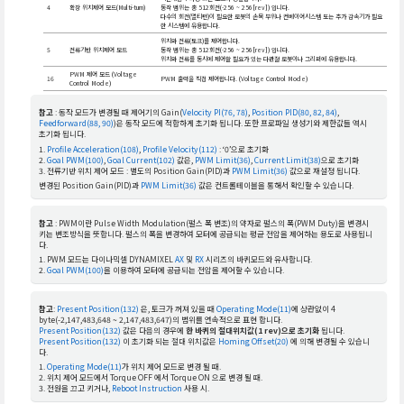
4
확장 위치제어 모드(Multi-turn)
동작 범위는 총 512회전(-256 ~ 256[rev]) 입니다.
다수의 회전(멀티턴)이 필요한 로봇의 손목 부위나 컨베이어시스템 또는 추가 감속기가 필요
한 시스템에 유용합니다.
위치와 전류(토크)를 제어합니다.
5
전류기반 위치제어 모드
동작 범위는 총 512회전(-256 ~ 256[rev]) 입니다.
위치와 전류를 동시에 제어할 필요가 있는 다관절 로봇이나 그리퍼에 유용합니다.
PWM 제어 모드 (Voltage
16
PWM 출력을 직접 제어합니다. (Voltage Control Mode)
Control Mode)
참고
: 동작 모드가 변경될 때 제어기의 Gain(
Velocity PI(76, 78)
,
Position PID(80, 82, 84)
,
Feedforward(88, 90)
)은 동작 모드에 적합하게 초기화 됩니다. 또한 프로파일 생성기와 제한값들 역시
초기화 됩니다.
Profile Acceleration(108)
,
Profile Velocity(112)
: ‘0’으로 초기화
Goal PWM(100)
,
Goal Current(102)
값은,
PWM Limit(36)
,
Current Limit(38)
으로 초기화
전류기반 위치 제어 모드 : 별도의 Position Gain(PID)과
PWM Limit(36)
값으로 재설정 됩니다.
변경된 Position Gain(PID)과
PWM Limit(36)
값은 컨트롤테이블을 통해서 확인할 수 있습니다.
참고
: PWM이란 Pulse Width Modulation(펄스 폭 변조)의 약자로 펄스의 폭(PWM Duty)을 변경시
키는 변조방식을 뜻합니다. 펄스의 폭을 변경하여 모터에 공급되는 평균 전압을 제어하는 용도로 사용됩니
다.
PWM 모드는 다이나믹셀 DYNAMIXEL
AX
및
RX
시리즈의 바퀴모드와 유사합니다.
Goal PWM(100)
을 이용하여 모터에 공급되는 전압을 제어할 수 있습니다.
참고
:
Present Position(132)
은, 토크가 꺼져 있을 때
Operating Mode(11)
에 상관없이 4
byte(-2,147,483,648 ~ 2,147,483,647)의 범위를 연속적으로 표현 합니다.
Present Position(132)
값은 다음의 경우에
한 바퀴의 절대위치값(1 rev)으로 초기화
됩니다.
Present Position(132)
이 초기화 되는 절대 위치값은
Homing Offset(20)
에 의해 변경될 수 있습니
다.
Operating Mode(11)
가 위치 제어 모드로 변경 될 때.
위치 제어 모드에서 Torque OFF 에서 Torque ON 으로 변경 될 때.
전원을 끄고 키거나,
Reboot Instruction
사용 시.