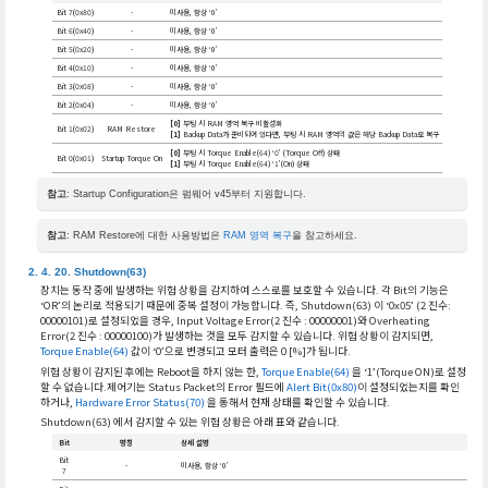
Bit 7(0x80)
-
미사용, 항상 ‘0’
Bit 6(0x40)
-
미사용, 항상 ‘0’
Bit 5(0x20)
-
미사용, 항상 ‘0’
Bit 4(0x10)
-
미사용, 항상 ‘0’
Bit 3(0x08)
-
미사용, 항상 ‘0’
Bit 2(0x04)
-
미사용, 항상 ‘0’
[0]
부팅 시 RAM 영역 복구 비활성화
Bit 1(0x02)
RAM Restore
[1]
Backup Data가 준비되어 있다면, 부팅 시 RAM 영역의 값은 해당 Backup Data로 복구
[0]
부팅 시 Torque Enable(64) ‘0’ (Torque Off) 상태
Bit 0(0x01)
Startup Torque On
[1]
부팅 시 Torque Enable(64) ‘1’(On) 상태
참고
: Startup Configuration은 펌웨어 v45부터 지원합니다.
참고
: RAM Restore에 대한 사용방법은
RAM 영역 복구
을 참고하세요.
Shutdown(63)
장치는 동작 중에 발생하는 위험 상황을 감지하여 스스로를 보호할 수 있습니다. 각 Bit의 기능은
‘OR’의 논리로 적용되기 때문에 중복 설정이 가능합니다. 즉, Shutdown(63) 이 ‘0x05’ (2 진수:
00000101)로 설정되었을 경우, Input Voltage Error(2 진수 : 00000001)와 Overheating
Error(2 진수 : 00000100)가 발생하는 것을 모두 감지할 수 있습니다. 위험 상황이 감지되면,
Torque Enable(64)
값이 ‘0’으로 변경되고 모터 출력은 0 [%]가 됩니다.
위험 상황이 감지된 후에는 Reboot을 하지 않는 한,
Torque Enable(64)
을 ‘1’(Torque ON)로 설정
할 수 없습니다.제어기는 Status Packet의 Error 필드에
Alert Bit(0x80)
이 설정되었는지를 확인
하거나,
Hardware Error Status(70)
을 통해서 현재 상태를 확인할 수 있습니다.
Shutdown(63) 에서 감지할 수 있는 위험 상황은 아래 표와 같습니다.
Bit
명칭
상세 설명
Bit
-
미사용, 항상 ‘0’
7