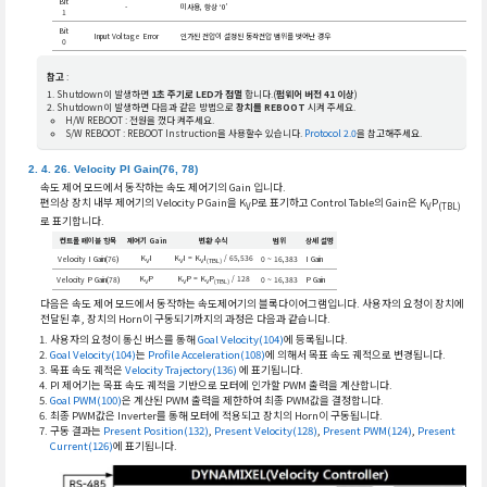
Bit
-
미사용, 항상 ‘0’
1
Bit
Input Voltage Error
인가된 전압이 설정된 동작전압 범위를 벗어난 경우
0
참고
:
Shutdown이 발생하면
1초 주기로 LED가 점멸
합니다.(
펌웨어 버전 41 이상
)
Shutdown이 발생하면 다음과 같은 방법으로
장치를 REBOOT
시켜 주세요.
H/W REBOOT : 전원을 껐다 켜주세요.
S/W REBOOT : REBOOT Instruction을 사용할수 있습니다.
Protocol 2.0
을 참고해주세요.
Velocity PI Gain(76, 78)
속도 제어 모드에서 동작하는 속도 제어기의 Gain 입니다.
편의상 장치 내부 제어기의 Velocity P Gain을 K
P로 표기하고 Control Table의 Gain은 K
P
V
V
(TBL)
로 표기합니다.
컨트롤 테이블 항목
제어기 Gain
변환 수식
범위
상세 설명
K
I
K
I = K
I
/ 65,536
Velocity I Gain(76)
0 ~ 16,383
I Gain
V
V
V
(TBL)
K
P
K
P = K
P
/ 128
Velocity P Gain(78)
0 ~ 16,383
P Gain
V
V
V
(TBL)
다음은 속도 제어 모드에서 동작하는 속도제어기의 블록다이어그램입니다. 사용자의 요청이 장치에
전달된 후, 장치의 Horn이 구동되기까지의 과정은 다음과 같습니다.
사용자의 요청이 통신 버스를 통해
Goal Velocity(104)
에 등록됩니다.
Goal Velocity(104)
는
Profile Acceleration(108)
에 의해서 목표 속도 궤적으로 변경됩니다.
목표 속도 궤적은
Velocity Trajectory(136)
에 표기됩니다.
PI 제어기는 목표 속도 궤적을 기반으로 모터에 인가할 PWM 출력을 계산합니다.
Goal PWM(100)
은 계산된 PWM 출력을 제한하여 최종 PWM값을 결정합니다.
최종 PWM값은 Inverter를 통해 모터에 적용되고 장치의 Horn이 구동됩니다.
구동 결과는
Present Position(132)
,
Present Velocity(128)
,
Present PWM(124)
,
Present
Current(126)
에 표기됩니다.