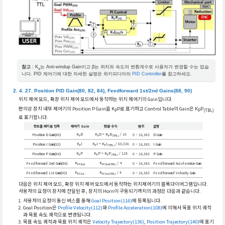
참고
: K
는 Anti-windup Gain이고 β는 위치와 속도의 변환계수로 사용자가 변경할 수는 없습
a
니다. PID 제어기에 대한 자세한 설명은 위키피디아의
PID Controller
를 참고하세요.
Position PID Gain(80, 82, 84), Feedforward 1st/2nd Gains(88, 90)
위치 제어 모드, 확장 위치 제어 모드에서 동작하는 위치 제어기의 Gain입니다.
편의상 장치 내부 제어기의 Position P Gain을 K
P로 표기하고 Control Table의 Gain은 K
P
P
P
(TBL)
로 표기합니다.
컨트롤 테이블 항목
제어기 Gain
변환 수식
범위
설명
K
D
K
D = K
D
/ 16
Position D Gain(80)
0 ~ 16,383
D Gain
P
P
P
(TBL)
K
I
K
I = K
I
/ 65,536
Position I Gain(82)
0 ~ 16,383
I Gain
P
P
P
(TBL)
K
P
K
P = K
P
/ 128
Position P Gain(84)
0 ~ 16,383
P Gain
P
P
P
(TBL)
K
K
/ 4
Feedforward 2nd Gain(88)
0 ~ 16,383
Feedforward Acceleration Gain
FF2nd
FF2nd(TBL)
K
K
/ 4
Feedforward 1st Gain(90)
0 ~ 16,383
Feedforward Velocity Gain
FF1st
FF1st(TBL)
다음은 위치 제어 모드, 확장 위치 제어 모드에서 동작하는 위치제어기의 블록다이어그램입니다.
사용자의 요청이 장치에 전달된 후, 장치의 Horn이 구동되기까지의 과정은 다음과 같습니다.
사용자의 요청이 통신 버스를 통해
Goal Position(116)
에 등록됩니다.
Goal Position은
Profile Velocity(112)
와
Profile Acceleration(108)
에 의해서 목표 위치 궤적
과 목표 속도 궤적으로 변경됩니다.
목표 속도 궤적과 목표 위치 궤적은
Velocity Trajectory(136)
,
Position Trajectory(140)
에 표기