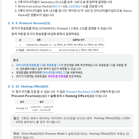
5개 다이나믹셀의 Secondary ID(12)를 모두 ‘100’으로 동일하게 설정합니다.
Write Instruction Packet(
ID(7)
= 100,
LED(65)
= 0)을 전송합니다.
5개의 다이나믹셀은 모두 LED를 끕니다. 하지만 ID가 ‘100’인 다이나믹셀이 없으므로 Status
Packet은 반환되지 않습니다.
Protocol Version(13)
장치의 프로토콜 타입 (DYNAMIXEL Protocol 1.0 또는 2.0)을 설정할 수 있습니다.
함께 사용할 장치의 프로토콜 타입에 맞춰서 설정하세요.
값
설명
호환되는 장치
1
DYNAMIXEL Protocol 1.0
AX 시리즈, DX 시리즈, RX 시리즈, EX 시리즈, MX 시리즈
2(기본값)
DYNAMIXEL Protocol 2.0
MX-28/64/106(2.0), X 시리즈, PRO 시리즈
참고
:
다이나믹셀 프로토콜 2.0
은
프로토콜 1.0
의 안전성을 대폭 개선하였습니다. 프로토콜 1.0을 사용할 경
우, 컨트롤테이블의 일부 영역의 접근이 제한될 수 있습니다.
프로토콜을 변경하려면
다이나믹셀 위자드 2.0
을 사용하세요.
장치가 지원하는 프로토콜은
프로토콜 호환표
를 참조하세요.
Homing Offset(20)
‘0’ 점의 위치를 조절 할 수 있습니다. 이 값은
Present Position(132)
에 더해지게 됩니다.
Present Position(132) = 실제 위치 + Homing Offset(20)
이 됩니다.
단위
범위
-1,044,479 ~ 1,044,479
약 0.088 [°]
(-255 ~ 255 [rev])
참고
: 1회전 내에서 제어하는 위치제어 모드(관절 모드)의 경우, Homing Offset(20)은 (-1024
~ 1024) 범위보다 클 경우 무시됩니다.
주의
: Drive Mode(10)의 Reverse Mode가 설정되었더라도, Homing Offset(20)의 부호는 반
전되지 않습니다.