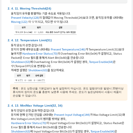
Moving Threshold(24)
움직임의 유무를 판별하는 기준 속도로 사용됩니다.
Present Velocity(128)
의 절대값이 Moving Threshold(24)보다 크면, 움직임 유무를 나타내는
Moving(122)
이 ‘1’이 되고, 작으면 ‘0’이 됩니다.
단위
범위
설명
약 0.229 [rev/min]
0 ~ 1,023
속도 관련 Data의 단위는 모두 동일함
Temperature Limit(31)
동작 온도의 상한 값입니다.
장치의 현재 내부온도를 나타내는
Present Temperature(146)
가 Temperature Limit(31)보다
높아지면
Hardware Error Status(70)
의 Overheating Error Bit(0x04)가 설정되고, Status
Packet은 Error 필드를 통해서 Alert Bit(0x80)을 전송합니다.
Shutdown(63)
에 Overheating Error Bit(0x04)가 설정된 경우,
Torque Enable(64)
은
‘0’(Torque OFF)으로 변경됩니다..
자세한 설명은
Shutdown(63)
을 참고하세요.
단위
범위
상세 설명
약 1 [°]
0 ~ 100
0 ~ 100 [°]
주의
: 온도 상한선을 기본값보다 높게 설정하지 마십시오. 온도 알람셧다운 발생시 20분이상
휴식하여 장치의 온도를 충분히 낮춘후 사용해 주세요. 온도가 높은상태에서 사용시 제품이
손상될 수 있습니다.
Min/Max Voltage Limit(32, 34)
동작 전압의 상한 값과 하한 값입니다.
장치에 현재 인가된 전압을 나타내는
Present Input Voltage(144)
가 Max Voltage Limit(32)와
Min Voltage Limit(34)의 범위를 벗어날 경우,
Hardware Error Status(70)
의 Input Voltage Error Bit(0x01)이 설정되고, Status Packet은
Error 필드를 통해서 Alert Bit(0x80)을 전송합니다.
Shutdown(63)
에 Input Voltage Error Bit(0x10)가 설정된 경우,
Torque Enable(64)
은