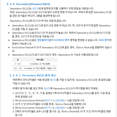
Secondary(Shadow) ID(12)
Secondary ID(12)는
ID(7)
과 동일하게 장치를 식별하기 위한 번호로 사용됩니다.
다만, Secondary ID(12)는 ID(7)과 달리 고유한 번호가 아닙니다. 따라서 동일한 Secondary ID 값
을 갖은 장치들은 하나의 그룹을 형성하게 됩니다.
Secondary ID(12)와 ID(7)의 차이는 다음과 같습니다.
Secondary ID(12)는 ID(7)과 달리 고유 번호가 아닙니다. 즉, 다수의 장치가 동일한 Secondary
ID 값을 가질 수 있습니다.
Secondary ID(12)보다 ID(7)의 우선순위가 높습니다. 따라서 Secondary ID(12)와 ID(7)가 같
을 경우, ID(7)가 우선적으로 적용됩니다.
Secondary ID(12)로는
컨트롤테이블
의
EEPROM 영역
영역을 변경할 수 없습니다.
RAM 영역
만
변경이 가능합니다.
Instruction Packet의 ID가 Sencodary ID(12)와 같은 경우, Status Packet을 반환하지 않습니
다.
Secondary ID(12)의 값이 253 이상인 경우, Secondary ID 기능은 비활성화 됩니다.
값
세부 설명
0 ~ 252
Secondary ID 기능 활성화
253 ~ 255
Secondary ID 기능 비활성화, 기본값: ‘255’
Secondary ID(12) 동작 예시
여러개의 다이나믹셀은 서로 동일한
ID(7)
를 가질 수 없지만, Secondary ID(12)는 동일한 값을
가질 수 있습니다.
아래의 동작 예시를 참고 하여,
ID(7)
와 Secondary ID(12)의 차이점을 확인 하세요.
ID(7)이 ‘1’, ‘2’, ‘3’, ‘4’, ‘5’로 설정된 5개 다이나믹셀의 Secondary ID(12)를 모두 ‘5’로 동일
하게 설정합니다.
Write Instruction Packet(
ID(7)
= 1,
LED(65)
= 1)을 전송합니다.
ID가 ‘1’인 다이나믹셀는 LED를 켠 후, Status Packet을 반환합니다.
Write Instruction Packet(
ID(7)
= 5,
LED(65)
= 1)을 전송합니다.
5개의 다이나믹셀는 모두 LED를 켭니다. 단, Status Packet은 ID가 ‘5’인 다이나믹셀만 반환
합니다.