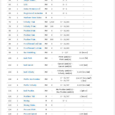
65
1
LED
RW
0
0 ~ 1
-
68
1
Status Return Level
RW
2
0 ~ 2
-
69
1
Registered Instruction
R
0
0 ~ 1
-
70
1
Hardware Error Status
R
0
-
-
76
2
Velocity I Gain
RW
1,920
0 ~ 16,383
-
78
2
Velocity P Gain
RW
100
0 ~ 16,383
-
80
2
Position D Gain
RW
0
0 ~ 16,383
-
82
2
Position I Gain
RW
0
0 ~ 16,383
-
84
2
Position P Gain
RW
800
0 ~ 16,383
-
88
2
Feedforward 2nd Gain
RW
0
0 ~ 16,383
-
90
2
Feedforward 1st Gain
RW
0
0 ~ 16,383
-
98
1
Bus Watchdog
RW
0
1 ~ 127
20 [msec]
-PWM Limit(36) ~
100
2
Goal PWM
RW
-
0.113 [%]
PWM Limit(36)
-Current Limit(38) ~
102
2
Goal Current
RW
-
2.69 [mA]
Current Limit(38)
-Velocity Limit(44) ~
104
4
Goal Velocity
RW
-
0.229 [rev/min]
Velocity Limit(44)
2
0 ~ 32,767
214.577 [rev/min
]
108
4
Profile Acceleration
RW
0
0 ~ 32,737
1 [ms]
112
4
Profile Velocity
RW
0
0 ~ 32,767
0.229 [rev/min]
Min Position Limit(52) ~
116
4
Goal Position
RW
-
1 [pulse]
Max Position Limit(48)
120
2
Realtime Tick
R
-
0 ~ 32,767
1 [msec]
122
1
Moving
R
0
0 ~ 1
-
123
1
Moving Status
R
0
-
-
124
2
Present PWM
R
-
-
-
126
2
Present Current
R
-
-
2.69 [mA]