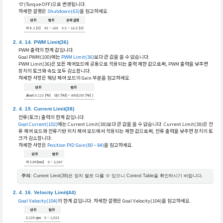
‘0’(Torque OFF)으로 변경됩니다.
자세한 설명은
Shutdown(63)
을 참고하세요.
단위
범위
상세 설명
약 0.1 [V]
95 ~ 160
9.5 ~ 16.0 [V]
PWM Limit(36)
PWM 출력의 한계 값입니다.
Goal PWM(100)에는
PWM Limit(36)
보다 큰 값을 쓸 수 없습니다.
PWM Limit(36)은 모든 제어모드에 공통으로 적용되는 출력 제한 값으로써, PWM 출력을 낮추면
장치의 토크와 속도 모두 감소합니다.
자세한 사항은 해당 제어 모드의 Gain 부분을 참고하세요.
단위
범위
about 0.113 [%]
0(0 [%]) ~ 885(100 [%] )
Current Limit(38)
전류(토크) 출력의 한계 값입니다.
Goal Current(102)
에는 Current Limit(38)보다 큰 값을 쓸 수 없습니다. Current Limit(38)은 전
류 제어 모드와 전류기반 위치 제어 모드에서 적용되는 제한 값으로써, 전류 출력을 낮추면 장치의 토
크가 감소합니다.
자세한 사항은
Position PID Gain(80 ~ 84)
을 참고하세요.
단위
범위
약 2.69[mA]
0 ~ 2,047
주의
: Current Limit(38)은 장치 별로 다를 수 있으니 Control Table을 확인하시기 바랍니다.
Velocity Limit(44)
Goal Velocity(104)
의 한계 값입니다. 자세한 설명은 Goal Velocity(104)을 참고하세요.
단위
범위
0.229 rpm
0 ~ 1,023