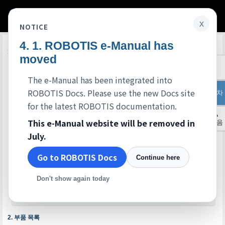
x
NOTICE
ROBOTIS e-Manual has
Edit on GitHub
개요
moved
ROBOTIS SMART 교육키트(로봇수업용) 3단계
ROBOTIS SMART는 어플리케이션을 이용한 프로그램 다운 방법 및 블루투스를 이용한 로봇과 스마트
The e-Manual has been integrated into
기기 연결 방법 등 기본적인 사용 학습법부터 로봇 하드웨어와 스마트기기의 입력방식, 외부기기 연결
방법 등 스마트기기에 관련된 개념 학습을 로봇 예제별 프로그램을 이용한 실전 학습과 함께 진행하는
ROBOTIS Docs. Please use the new Docs site
목차
로봇 IT 교육용 키트입니다.
ROBOTIS SMART는 총 12장의 교재와 6가지 예제 로봇이 결합되어 로봇 원리의 이해, 로봇의 제작, 문
for the latest ROBOTIS documentation.
제 풀이, 스마트기기의 개념, 프로그래밍의 기본 학습 및 스마트기기의 윤리적 문제 등의 과정을 제공합
▲
니다.
This e-Manual website will be removed in
처음
ROBOTIS SMART 3단계는 스마트 기기를 통한 조종을 기본으로 로봇 하드웨어 설명이 포함된 홀수장
과 음성 인식기능, 동영상 재생 및 R+ m.Motion 사용하기 등의 과정이 포함된 짝수장으로 구성되어 있
July.
습니다.
특히, R+ m.Motion 프로그램은 ROBOTIS SMART 3단계에 처음 사용되며 다관절 로봇의 동작 프로그
램 학습 및 응용 등을 학습할 수 있습니다.
Go to ROBOTIS Docs
Continue here
스마트 교육키트 3단계에서 프로그램 학습 및 다운로드를 하기 위해서는
R+SMART
을 이용해야 합니
다.
Don't show again today
주의
: ROBOTIS SMART 3단계는 현재 단종되어 더 이상 판매되지 않습니다.
스마트 앱 파라미터 사용법 바로가기
부품 목록