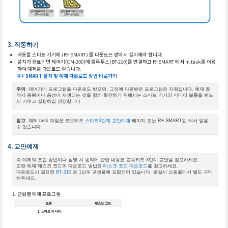
작동하기
사용할 스마트 기기에 (R+ SMART) 를 다운로드 받아서 설치해야 합니다.
설치가 완료되면 제어기(CM-200)에 블루투스(BT-210)를 연결하고 R+SMART 에서 m.task를 이용
하여 예제를 다운로드 받습니다.
R+ SMART 설치 및 예제 다운로드 방법 바로가기
주의
: 제어기에 프로그램을 다운로드 받으면, 그전에 다운받은 프로그램은 지워집니다. 예제 동
작시 음원이나 음성이 재생되는 것을 함께 확인하기 위해서는 스마트 기기의 미디어 볼륨을 반드
시 키우고 실행하길 권장합니다
참고
: 예제 task 파일은 로보티즈
스마트3단계 교안예제
페이지 또는 R+ SMART앱 에서 얻을
수 있습니다.
교안예제
각 예제의 조립 방법이나 실행 시 동작에 관한 내용은 교육키트 3단계 교안을 참고하세요.
또한 예제 태스크 코드의 다운로드 방법은
태스크 코드 다운로드
를 참고하세요.
다운로드시 필요한
BT-210
은 1단계 구성품에 포함되어 있습니다. 분실시 쇼핑몰에서 별도 구매
해주세요.
단원별 예제 프로그램
로봇
태스크 코드
1. 스마트 탐사차