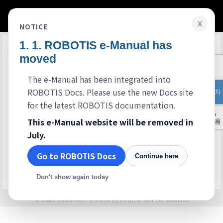
x
NOTICE
ROBOTIS e-Manual has
Edit on GitHub
다운로드
moved
Android
시스템 최저 요구 사양
The e-Manual has been integrated into
OS : Android 2.3이상
하드웨어 : 1.2 dual-core CPU, 1GB RAM 이상, 블루투스 및 센서 내장 기기
ROBOTIS Docs. Please use the new Docs site
목차
통신
BT-410 지원 (Android 4.4이상)
for the latest ROBOTIS documentation.
BT-210, BT-110 지원
▲
앱 다운로드
This e-Manual website will be removed in
처음
Apple
July.
시스템 최저 요구 사양
OS : iOS 8.0 이상
하드웨어 : iPhone4S, iPod 5G, iPad mini, iPad 2 이상
Go to ROBOTIS Docs
통신
Continue here
BT-410 지원
BT-210, BT-110 지원 불가
앱 다운로드
Don't show again today
© 2026 ROBOTIS. Powered by
Jekyll
&
Minimal Mistakes
.