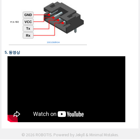
PCB 헤더
20010WR-04
동영상
© 2026 ROBOTIS. Powered by
Jekyll
&
Minimal Mistakes
.