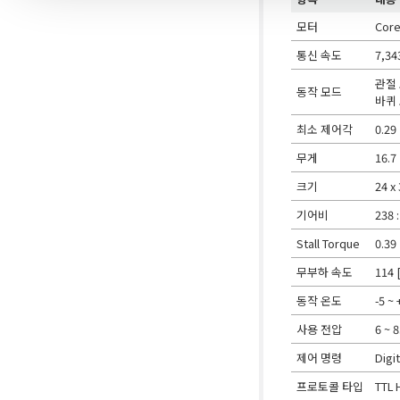
모터
Cor
통신 속도
7,34
관절 모
동작 모드
바퀴 
최소 제어각
0.29 
무게
16.7 
크기
24 x
기어비
238 :
Stall Torque
0.39 
무부하 속도
114 [
동작 온도
-5 ~ 
사용 전압
6 ~ 8
제어 명령
Digi
프로토콜 타입
TTL 