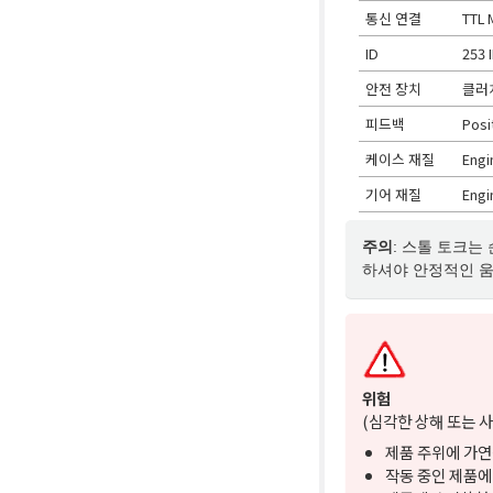
통신 연결
TTL 
ID
253 I
안전 장치
클러
피드백
Posi
케이스 재질
Engi
기어 재질
Engi
주의
: 스톨 토크는
하셔야 안정적인 
위험
(심각한 상해 또는 사
제품 주위에 가연
작동 중인 제품에