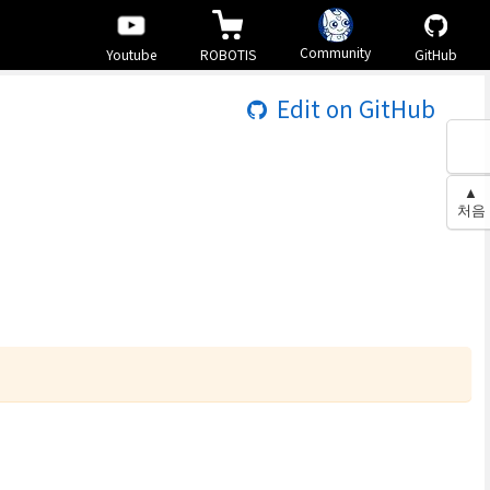
Community
Youtube
ROBOTIS
GitHub
Edit on GitHub
▲
처음