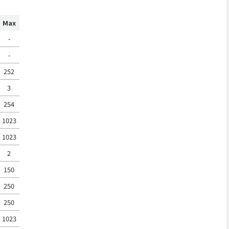
Max
-
-
252
3
254
1023
1023
2
150
250
250
1023