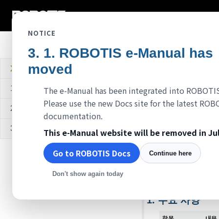
다이나믹셀
다이
NOTICE
ROBOTIS e-Manual has
moved
XL-320
1. 주요 사양
The e-Manual has been integrated into ROBOTI
Please use the new Docs site for the latest RO
2. 컨트롤 테이블
documentation.
3. 참고자료
This e-Manual website will be removed in Jul
XL320
Go to ROBOTIS Docs
Continue here
주의
: 올로 감속, 
Don't show again today
주요 사양
항목
내용