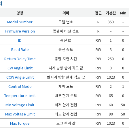
역
명칭
의미
접근
기본값
Min
Model Number
모델 번호
R
350
-
Firmware Version
펌웨어 버전 정보
R
-
-
ID
통신 ID
RW
1
0
Baud Rate
통신 속도
RW
3
0
Return Delay Time
응답 지연 시간
RW
250
0
CW Angle Limit
시계 방향 한계 각도 값
RW
0
0
CCW Angle Limit
반시계 방향 한계 각도 값
RW
1023
0
Control Mode
제어 모드
RW
2
1
Temperature Limit
내부 한계 온도
RW
65
0
Min Voltage Limit
최저 한계 전압
RW
60
50
Max Voltage Limit
최고 한계 전압
RW
90
50
Max Torque
토크 한계 값
RW
1023
0