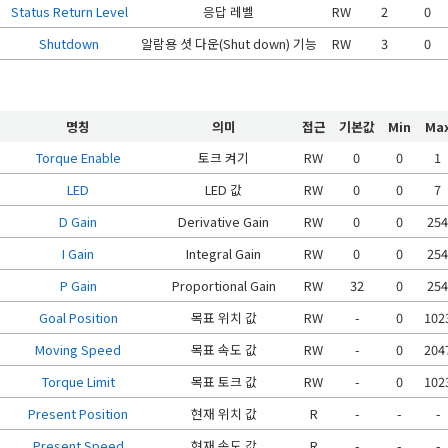
Status Return Level
응답 레벨
RW
2
0
Shutdown
알람용 셧 다운(Shut down) 기능
RW
3
0
명칭
의미
접근
기본값
Min
Ma
Torque Enable
토크 켜기
RW
0
0
1
LED
LED 값
RW
0
0
7
D Gain
Derivative Gain
RW
0
0
25
I Gain
Integral Gain
RW
0
0
25
P Gain
Proportional Gain
RW
32
0
25
Goal Position
목표 위치 값
RW
-
0
102
Moving Speed
목표 속도 값
RW
-
0
204
Torque Limit
목표 토크 값
RW
-
0
102
Present Position
현재 위치 값
R
-
-
-
Present Speed
현재 속도 값
R
-
-
-