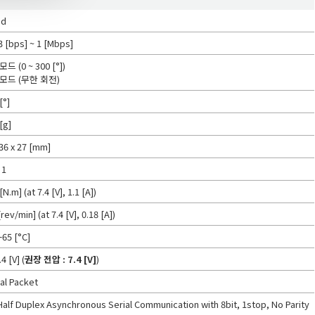
ed
3 [bps] ~ 1 [Mbps]
드 (0 ~ 300 [°])
모드 (무한 회전)
[°]
[g]
 36 x 27 [mm]
 1
[N.m] (at 7.4 [V], 1.1 [A])
rev/min] (at 7.4 [V], 0.18 [A])
+65 [°C]
.4 [V] (
권장 전압 : 7.4 [V]
)
tal Packet
Half Duplex Asynchronous Serial Communication with 8bit, 1stop, No Parity