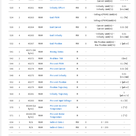
Current Limit(66)
- Velocity Limit(72) ~
0.01
520
4
40261
RAM
Velocity Offset
RW
0
Velocity Limit(72)
[rev/min]
- Voltage(PWM) Limit(64)
524
2
40263
RAM
Goal PWM
RW
0
~
0.1 [%]
Voltage(PWM)Limit(64)
- Current Limit(66) ~
526
2
40264
RAM
Goal Current
RW
0
0.01 [A]
Current Limit(66)
- Velocity Limit(72) ~
0.01
528
4
40265
RAM
Goal Velocity
RW
0
Velocity Limit(72)
[rev/min]
Min Position Limit(84) ~
532
4
40267
RAM
Goal Position
RW
0
1 [pulse]
Max Position Limit(76)
40271 (Hi
541
1
RAM
Moving Status
R
-
-
-
byte)
542
2
40272
RAM
Realtime Tick
R
-
-
1[ms]
544
2
40273
RAM
Present PWM
R
-
-
0.1 [%]
546
2
40274
RAM
Present Current
R
-
-
0.01 [A]
0.01
548
4
40275
RAM
Present Velocity
R
-
-
[rev/min]
552
4
40277
RAM
Present Position
R
-
-
1 [pulse]
560
4
40279
RAM
Position Trajectory
R
-
-
1 [pulse]
1
564
4
40281
RAM
Velocity Trajectory
R
-
-
[pulse/s]
568
2
40283
RAM
Present Input Voltage
R
-
-
0.1 [V]
40284 (Lo
Present Inverter
570
1
RAM
R
-
-
1 [°C]
byte)
Temperature
40284 (Hi
Present Motor
571
1
RAM
R
-
-
1 [°C]
byte)
Temperature
634
1
N/A
RAM
Indirect Data 1
RW
0
0 ~ 255
-
635
1
N/A
RAM
Indirect Data 2
RW
0
0 ~ 255
-
…
…
…
…
…
…
…
…
…