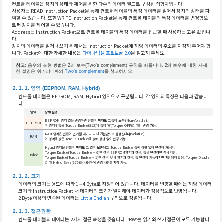
컨트롤 테이블은 장치의 상태와 제어를 위한 다수의 데이터 필드로 구성된 집합체입니다.
사용자는 READ Instruction Packet을 통해 컨트롤 테이블의 특정 데이터를 읽어서 장치의 상태를 파
악할 수 있습니다. 또한 WRITE Instruction Packet을 통해 컨트롤 테이블의 특정 데이터를 변경함으
로써 장치를 제어할 수 있습니다.
Address는 Instruction Packet으로 컨트롤 테이블의 특정 데이터를 접근할 때 사용하는 고유 값입니
다.
장치의 데이터를 읽거나 쓰기 위해서는 Instruction Packet에 해당 데이터의 주소를 지정해 주어야 합
니다. Packet에 대한 자세한 내용은
다이나믹셀 프로토콜 2.0
을 참고해 주세요.
참고
: 음수의 표현 방법은 2의 보수(Two’s complement) 규칙을 따릅니다. 2의 보수에 대한 자세
한 설명은 위키피디아의
Two’s complement
를 참고하세요.
영역 (EEPROM, RAM, Hybrid)
컨트롤 테이블은 EEPROM, RAM, Hybrid 영역으로 구분됩니다. 각 영역의 특징은 다음과 같습니
다.
영역
상세 설명
EEPROM 영역 값을 변경하면 전원이 꺼져도 그 값이 보존 (Non-Volatile).
EEPROM
이 영역의 값은 Torque Enable(512)의 값이 ‘0’(Torque OFF)일 때만 변경 가능.
RAM 영역은 전원이 인가될 때마다 다시 기본값으로 설정됩니다(Volatile).
RAM
이 영역의 값은 Torque Enable의 값에 상관 없이 변경 가능.
Hybrid 영역은 전원이 꺼져도 그 값이 보존되고, Torque Enable 값에 상관 없이 변경이 가능함.
Torque Disable(Torque Enable = 0)인 경우 EEPROM영역과 같음. 값을 변경하면 즉시 저장.
Hybrid
Torque Enable(Torque Enable = 1)인 경우 RAM 영역과 같음. 값 변경이 가능하지만 저장되지 않음. Torque Disable
일 때 Hybrid Save(170)를 사용하여 변경 사항을 저장 가능.
크기
데이터의 크기는 용도에 따라 1 ~ 4 Byte로 지정되어 있습니다. 데이터를 변경할 때에는 해당 데이터
크기와 Instruction Packet 내 데이터의 크기가 일치해야 데이터가 정상적으로 반영됩니다.
2 Byte 이상의 연속된 데이터는
Little Endian
규칙으로 정렬됩니다.
접근권한
컨트롤 테이블의 데이터는 2가지 접근 속성을 갖습니다. ‘RW’는 읽기와 쓰기 접근이 모두 가능합니