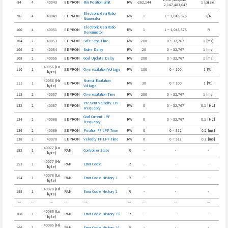
84
4
40043
EEPROM
Min Position Limit
RW
-262,144
1 [pulse]
2,147,483,647
Electronic GearRatio
96
4
40049
EEPROM
RW
1
1 ~ 1,045,576
1/R
Numerator
Electronic GearRatio
100
4
40051
EEPROM
RW
1
1 ~ 1,045,576
R
Denominator
104
2
40053
EEPROM
Safe Stop Time
RW
200
0 ~ 32,767
1 [ms]
106
2
40054
EEPROM
Brake Delay
RW
20
0 ~ 32,767
1 [ms]
108
2
40055
EEPROM
Goal Update Delay
RW
200
0 ~ 32,767
1 [ms]
40056 (Lo
110
1
EEPROM
Overexcitation Voltage
RW
100
0 ~ 100
1 [%]
byte)
40056 (Hi
Normal Excitation
111
1
EEPROM
RW
30
0 ~ 100
1 [%]
byte)
Voltage
112
2
40057
EEPROM
Overexcitation Time
RW
200
0 ~ 32,767
1 [ms]
Present Velocity LPF
132
2
40067
EEPROM
RW
0
0 ~ 32,767
0.1 [Hz]
Frequency
Goal Current LPF
134
2
40068
EEPROM
RW
0
0 ~ 32,767
0.1 [Hz]
Frequency
136
2
40069
EEPROM
Position FF LPF Time
RW
0
0 ~ 512
0.2 [ms]
138
2
40070
EEPROM
Velocity FF LPF Time
RW
0
0 ~ 512
0.2 [ms]
40077 (Lo
152
1
RAM
Controller State
R
-
-
-
byte)
40077 (Hi
153
1
RAM
Error Code
R
-
-
-
byte)
40078 (Lo
154
1
RAM
Error Code History 1
R
-
-
-
byte)
40078 (Hi
155
1
RAM
Error Code History 2
R
-
-
-
byte)
…
…
…
…
…
…
…
…
…
40085 (Lo
168
1
RAM
Error Code History 15
R
-
-
-
byte)
40085 (Hi
169
1
RAM
Error Code History 16
R
-
-
-