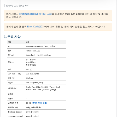
YM070-210-B001-RH
초기 사용시
Multi-turn Backup 배터리 교체
을 참조하여 Multi-turn Backup 배터리 장착 및 초기화
후 사용하세요.
에러가 발생한 경우
Error Code(153)
에서 에러 종류 및 에러 해제 방법을 참고하시기 바랍니다.
주요 사양
항목
내용
MCU
ARM Cortex-M4 (168 [Mhz], 32 [bit])
모터
Frameless BLDC
통신속도
9,600 [bps] ~ 10,500,000 [bps]
위치 제어모드
동작모드
속도 제어모드
전류 제어모드
무게
530 [g]
크기 (W x H x D)
Ø70 x 71.0 [mm]
중공 크기
Ø14[mm]
해상도
524,288 [pulse/rev]
Single-Turn: 19Bit (524,288 [Pulse/Rev])
엔코더 사양
Multi-Turn: 18Bit (262,144 [Rev])
감속비
-
백래쉬
-
반경방향 하중
42 [N]
(출력부 베어링 참조)
브레이크 타입
Spring applied brake
No Load Speed
5,675 [rev/min]
Continuous Speed
4,664 [rev/min]