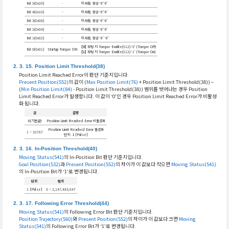
Bit 5(0x20)
-
미사용, 항상 ‘0’‘0’
Bit 4(0x10)
-
미사용, 항상 ‘0’‘0’
Bit 3(0x08)
-
미사용, 항상 ‘0’‘0’
Bit 2(0x04)
-
미사용, 항상 ‘0’‘0’
Bit 1(0x02)
-
미사용, 항상 ‘0’ ‘0’
[0]
부팅 시 Torque Enable(512) ‘0’ (Torque Off)
Bit 0(0x01)
Startup Torque ON
[1]
부팅 시 Torque Enable(512) ‘1’ (Torque On)
Position Limit Threshold(38)
Position Limit Reached Error의 판단 기준치입니다.
Present Position(552)
의 값이 (
Max Position Limit(76)
+ Position Limit Threshold(38)) ~
(
Min Position Limit(84)
- Position Limit Threshold(38)) 범위를 벗어나는 경우 Position
Limit Reached Error가 발생합니다. 이 값이 ‘0’인 경우 Position Limit Reached Error가 비활성
화 됩니다.
값
설명
0(기본값)
Position Limit Reached Error 비활성화
Position Limit Reached Error 활성화
1 ~ 32767
단위: 1 [Pulse]
In-Position Threshold(40)
Moving Status(541)
의 In-Position Bit 판단 기준치입니다.
Goal Position(532)
과
Present Position(552)
의 차이가 이 값보다 작으면
Moving Status(541)
의 In-Position Bit가 ‘1’로 변경됩니다.
단위
범위
1 [Pulse]
0 ~ 2,147,483,647
Following Error Threshold(44)
Moving Status(541)
의 Following Error Bit 판단 기준치입니다.
Position Trajectory(560)
와
Present Position(552)
의 차이가 이 값보다 크면
Moving
Status(541)
의 Following Error Bit가 ‘1’로 변경됩니다.