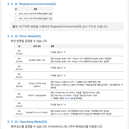
Registered Instruction(16)
값
설명
0
REG_WRITE에 의해 등록된 명령이 없음
1
REG_WRITE에 의해 등록된 명령이 있음
참고
: ACTION 명령을 수행하면 Registered Instruction(16) 값이 ‘0’으로 바뀝니다.
Drive Mode(32)
회전 방향을 설정할 수 있습니다.
값
동작 모드
설명
Bit
-
미사용, 항상 ‘0’ ‘0’
7(0x80)
Bit
[0]
Dynamic Brake OFF: Torque OFF 상태에서 Dynamic Brake 비활성화
Dynamic Brake ON
6(0x40)
[1]
Dynamic Brake ON: Torque OFF 상태에서 Dynamic Brake 활성화
Bit
-
미사용, 항상 ‘0’ ‘0’
5(0x20)
Bit
-
미사용, 항상 ‘0’ ‘0’
4(0x10)
[0]
Torque Enable(512)이 ‘1’ 일때만 Goal 지령에 동작 수행
Bit
Torque ON by Goal
[1]
Torque Enable(512)값이 0이더라도, 지령을 받으면 자동으로 값이 ‘1’로 변경되고, 지
3(0x08)
Update
령수행.
[0]
Velocity-based Profile: 속도를 기준으로 Profile 생성
Bit
Profile Configuration
[1]
Time-based Profile: 시간을 기준으로 Profile 생성
2(0x04)
※ 자세한 사항은
Profile
를 참고하세요.
Bit
-
미사용, 항상 ‘0’ ‘0’
1(0x02)
Bit
[0]
Normal Mode: 반시계방향(CCW)이 양수값, 시계방향(CW)이 음수값
Normal/Reverse Mode
0(0x01)
[1]
Reverse Mode: 시계방향(CW)이 양수값, 반시계방향(CCW)이 음수값
Operating Mode(33)
제어 모드를 설정할 수 있습니다. DYNAMIXEL-Y는 3가지 제어모드를 지원합니다.