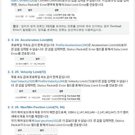
Goal Current(526)
은 Current Limit(66)보다 큰 값을 입력할 수 없습니다. 이 값보다 큰 값을 입력
하면, Status Packet은 Error영역에 통해서 Data Limit Error를 전송합니다.
단위
범위
설명
1,000 = 10[A], 10[A]까지 전류 사용 가능
0.01 [A]
0 ~ 2,080
2,080 = 20.8[A], 20.8[A]까지 전류 사용 가능
참고
: 장치의 정격 전류인 10[A]를 초과하는 전류를 모터에 계속 인가하는 경우 Overload
Error가 발생합니다. 정격을 초과하는 전류는 순간적으로만 사용하십시오.
Acceleration Limit(68)
프로파일 가속도 값의 한계 값입니다.
Profile Acceleration(240)
은 Acceleration Limit(68)보다
큰 값을 입력할 수 없습니다. 큰 값을 입력하면, Status Packet은 Error 필드를 통해서 Data Limit
Error를 전송합니다.
단위
범위
10 [rev/min²]
0 ~ 38,748,000
Velocity Limit(72)
목표 속도 값과 프로파일 속도 값의 한계 값입니다.
Goal Velocity(528)
와
Profile Velocity(244)
는 Velocity Limit(72)보다 큰 값을 입력할 수 없습니
다. 큰 값을 입력하면, Status Packet은 Error 필드를 통해서 Data Limit Error를 전송합니다.
단위
범위
설명
100,000 = 1,000[RPM]을 최고속도로 제한
0.01[RPM]
0 ~ 642,200
642,200 = 6,422[RPM]을 최고속도로 제한
Max/Min Position Limit(76, 84)
위치 제어 모드에서 목표 위치의 제한 값으로써, 32Bit(-2,147,483,648 ~ 2,147,483,647) 크기 범위
내에서 목표 위치를 제한합니다.
위치 제어 모드에서
Goal position(532)
은 이 값보다 클 수 없습니다. 큰 값을 입력하면, Status
Packet의 Error 필드를 통해서 Data Limit Error를 전송합니다.
단위
범위