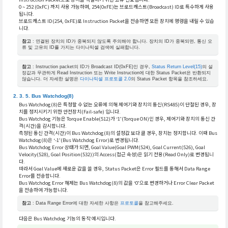
0 ~ 252 (0xFC) 까지 사용 가능하며, 254(0xFE)는 브로드캐스트(Broadcast) ID로 특수하게 사용
됩니다.
브로드캐스트 ID(254, 0xFE)로 Instruction Packet을 전송하면 모든 장치에 명령을 내릴 수 있습
니다.
참고
: 연결된 장치의 ID가 중복되지 않도록 주의해야 합니다. 장치의 ID가 중복되면, 통신 오
류 및 고유의 ID를 가지는 다이나믹셀 검색에 실패합니다.
참고
: Instruction packet의 ID가 Broadcast ID(0xFE)인 경우,
Status Return Level(15)
의 설
정값과 무관하게 Read Instruction 또는 Write Instruction에 대한 Status Packet은 반환되지
않습니다. 더 자세한 설명은
다이나믹셀 프로토콜 2.0
의 Status Packet 항목을 참조하세요.
Bus Watchdog(8)
Bus Watchdog(8)은 특정할 수 없는 오류에 의해 제어기와 장치의 통신(RS485)이 단절된 경우, 장
치를 정지시키기 위한 안전장치(Fail-safe) 입니다.
Bus Watchdog 기능은 Torque Enable(512)가 ‘1’(Torque ON)인 경우, 제어기와 장치의 통신 간
격(시간)을 감시합니다.
측정된 통신 간격(시간)이 Bus Watchdog(8)의 설정값 보다 클 경우, 장치는 정지합니다. 이때 Bus
Watchdog(8)은 ‘-1’(Bus Watchdog Error)로 변경됩니다.
Bus Watchdog Error 상태가 되면, Goal Value(Goal PWM(524), Goal Current(526), Goal
Velocity(528), Goal Position(532))의 Access(접근 속성)은 읽기 전용(Read Only)로 변경됩니
다.
따라서 Goal Value에 새로운 값을 쓸 경우, Status Packet은 Error 필드를 통해서 Data Range
Error를 전송합니다.
Bus Watchdog Error 해제는 Bus Watchdog(8)의 값을 ‘0’으로 변경하거나 Error Clear Packet
을 전송하여 가능합니다.
참고
: Data Range Error에 대한 자세한 사항은
프로토콜
을 참고해주세요.
다음은 Bus Watchdog 기능의 동작 예시입니다.