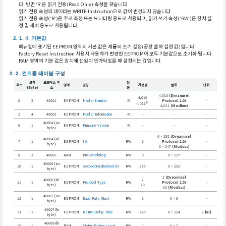
다. 반면 ‘R’은 읽기 전용(Read Only) 속성을 갖습니다.
읽기 전용 속성의 데이터는 WRITE Instruction으로 값이 변경되지 않습니다.
읽기 전용 속성(‘R’)은 주로 측정 또는 모니터링 용도로 사용되고, 읽기 쓰기 속성(‘RW’)은 장치 설
정 및 제어 용도로 사용됩니다.
기본값
매뉴얼에 표기된 EEPROM 영역의 기본 값은 제품의 초기 설정(공장 출하 설정 값)입니다.
Factory Reset Instruction 사용시 사용자가 변경한 EEPROM이 모두 기본값으로 초기화 됩니다.
RAM 영역의 기본 값은 장치에 전원이 인가되었을 때 설정되는 값입니다.
컨트롤 테이블 구성
크기
모드버스 주
접
주소
영역
명칭
기본값
범위
단위
(Byte)
소
근
4,010
(Dynamixel
4,010
0
2
40001
EEPROM
Model Number
R
Protocol 2.0)
-
1)
4,011
4,011
(Modbus)
2
4
40002
EEPROM
Model Information
R
-
-
-
40004 (Lo
6
1
EEPROM
Firmware Version
R
-
-
-
byte)
0 ~ 252
(Dynamixel
40004 (Hi
7
1
EEPROM
ID
RW
1
Protocol 2.0)
-
byte)
0 ~ 247
(Modbus)
8
2
40005
RAM
Bus Watchdog
RW
0
0 ~ 127
-
40006 (Lo
10
1
EEPROM
Secondary(Shadow) ID
RW
255
0 ~ 252
-
byte)
2
(Dynamixel
40006 (Hi
2
11
1
EEPROM
Protocol Type
RW
Protocol 2.0)
-
byte)
10
10
(Modbus)
40007 (Lo
12
1
EEPROM
Baud Rate (Bus)
RW
1
0 ~ 9
-
byte)
40007 (hi
13
1
EEPROM
Return Delay Time
RW
250
0 ~ 254
2 [us]
byte)
40008 (hi
15
1
RAM
Status Return Level
RW
2
0 ~ 2
-