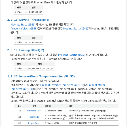
이 값이 ‘0’인 경우 Following Error가 비활성화 됩니다.
단위
범위
1 [Pulse]
0 ~ 2,147,483,647
Moving Threshold(48)
Moving Status(541)
의 Moving Bit 판단 기준치입니다.
Present Velocity(548)
값이 이 값보다 큰 경우
Moving Status(541)
의 Moving Bit가 ‘1’로 변경
됩니다.
단위
범위
1 [Pulse]
0 ~ 2,147,483,647
Homing Offset(52)
0점의 위치를 조절 할 수 있습니다. 이 값은
Present Position(552)
에 더해지게 됩니다.
Present Position = 실제 위치 + Homing offset(52) 이 됩니다.
단위
범위
1 [Pulse]
-2,147,483,648 ~ 2,147,483,647
Inverter/Motor Temperature Limit(56, 57)
인버터와 모터의 동작 온도의 상한 값입니다.
현재 내부온도를 나타내는
Present Inverter Temperature(570)
나
Present Motor
Temperature(571)
의 값이 각각 Inverter Temperature Limit(56), Motor Temperature
Limit(57)보다 높아지면 Error가 발생되어 아래 표와 같이 컨트롤테이블의 값이 변경되고 장치가
정지합니다.
Error가 발생한 후에는 Status Packet은 Error 필드를 통해서 Alert Bit(0x80)을 전송합니다.
주소
명칭
변경 값
설명
152
Controller State
9 (Hardware Fault)
내부 제어기가 Hardware Fault 상태로 변경됨
3 (Inverter Overheating)
인버터의 온도가 Inverter Temperature Limit(56) 보다 높음
153
Error Code
4 (Motor Overheating)
모터의 온도가 Motor Temperature Limit(57) 보다 높음
512
Torque Enable
0 (Torque OFF)
에러가 발생하여 장치의 토크를 차단