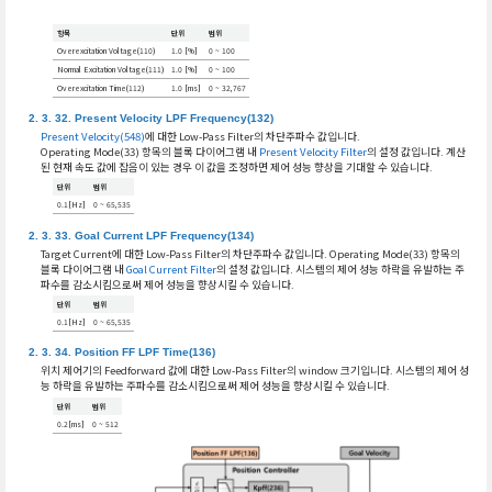
항목
단위
범위
Overexcitation Voltage(110)
1.0 [%]
0 ~ 100
Normal Excitation Voltage(111)
1.0 [%]
0 ~ 100
Overexcitation Time(112)
1.0 [ms]
0 ~ 32,767
Present Velocity LPF Frequency(132)
Present Velocity(548)
에 대한 Low-Pass Filter의 차단주파수 값입니다.
Operating Mode(33) 항목의 블록 다이어그램 내
Present Velocity Filter
의 설정 값입니다. 계산
된 현재 속도 값에 잡음이 있는 경우 이 값을 조정하면 제어 성능 향상을 기대할 수 있습니다.
단위
범위
0.1[Hz]
0 ~ 65,535
Goal Current LPF Frequency(134)
Target Current에 대한 Low-Pass Filter의 차단주파수 값입니다. Operating Mode(33) 항목의
블록 다이어그램 내
Goal Current Filter
의 설정 값입니다. 시스템의 제어 성능 하락을 유발하는 주
파수를 감소시킴으로써 제어 성능을 향상시킬 수 있습니다.
단위
범위
0.1[Hz]
0 ~ 65,535
Position FF LPF Time(136)
위치 제어기의 Feedforward 값에 대한 Low-Pass Filter의 window 크기입니다. 시스템의 제어 성
능 하락을 유발하는 주파수를 감소시킴으로써 제어 성능을 향상시킬 수 있습니다.
단위
범위
0.2[ms]
0 ~ 512