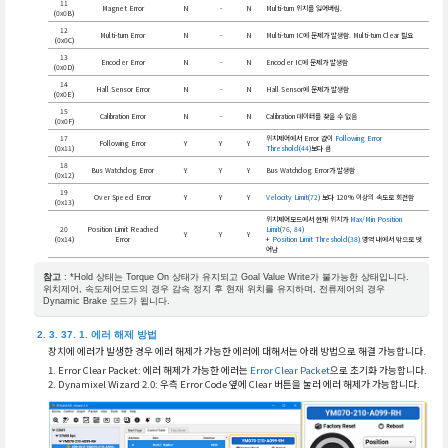
11
Magnet Error
N
-
N
Multi-turn 위치를 잃어버림.
(0x0B)
12
Multi-turn Error
N
-
N
Multi-turn IC에 문제가 발생함. Multi-turn Clear 필요
(0x0C)
13
Encoder Error
N
-
N
Encoder IC에 문제가 발생함
(0x0D)
14
Hall Sensor Error
N
-
N
Hall Sensor에 문제가 발생함
(0x0E)
15
Calibration Error
N
-
N
Calibration 데이터를 찾을 수 없음
(0x0F)
17
위치제어에서 Error 값이
Following Error
Following Error
Y
Y
Y
(0x11)
Threshold(44)
보다 큼
18
Bus Watchdog Error
Y
Y
Y
Bus Watchdog Error가 발생함
(0x12)
19
Over Speed Error
Y
Y
Y
Velocity Limit(72)
보다 120% 이상의 속도로 회전함
(0x13)
위치제어모드에서 현재 위치가
Max/Min Position
20
Position Limit Reached
Limit(76, 84)
Y
Y
Y
(0x14)
Error
+
Position Limit Threshold(38)
영역 내에서 밖으로 벗
어남
참고
: *Hold 상태는 Torque On 상태가 유지되고 Goal Value Write가 불가능한 상태입니다.
위치제어, 속도제어모드의 경우 감속 정지 후 현재 위치를 유지하며, 전류제어의 경우
Dynamic Brake 모드가 됩니다.
에러 해제 방법
장치에 에러가 발생한 경우 에러 해제가 가능한 에러에 대해서는 아래 방법으로 해결 가능합니다.
Error Clear Packet: 에러 해제가 가능한 에러는
Error Clear Packet
으로 초기화 가능합니다.
Dynamixel Wizard 2.0: 우측 Error Code 옆에 Clear 버튼을 눌러 에러 해제가 가능합니다.