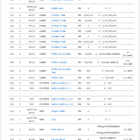
byte)
40086 (Lo
170
1
RAM
Hybrid Save
RW
0
0 ~ 2
-
byte)
212
4
40107
Hybrid
Velocity I Gain
RW
2,585,331
0 ~ 2,147,483,647
-
216
4
40109
Hybrid
Velocity P Gain
RW
26,184
0 ~ 2,147,483,647
-
220
4
40111
Hybrid
Velocity FF Gain
RW
0
0 ~ 2,147,483,647
-
224
4
40113
Hybrid
Position D Gain
RW
9,090
0 ~ 2,147,483,647
-
228
4
40115
Hybrid
Position I Gain
RW
0
0 ~ 2,147,483,647
-
232
4
40117
Hybrid
Position P Gain
RW
6,283,185
0 ~ 2,147,483,647
-
236
4
40119
Hybrid
Position FF Gain
RW
0
0 ~ 2,147,483,647
-
10
240
4
40121
Hybrid
Profile Acceleration
RW
44,000
0 ~ Acceleration Limit(68)
[rev/min²]
0.01
244
4
40123
Hybrid
Profile Velocity
RW
550,000
0 ~ Velocity Limit(72)
[rev/min]
Profile Acceleration
248
4
40125
Hybrid
RW
400
0 ~ 262,144
0.2 [ms]
Time
252
4
40127
Hybrid
Profile Time
RW
800
0 ~ 524,288
0.2 [ms]
256
2
N/A
EEPROM
Indirect Address 1
RW
634
8 ~ 919
-
258
2
N/A
EEPROM
Indirect Address 2
RW
635
8 ~ 919
-
…
…
…
…
…
…
…
…
…
508
2
N/A
EEPROM
Indirect Address 127
RW
760
8 ~ 919
-
510
2
N/A
EEPROM
Indirect Address 128
RW
761
8 ~ 919
-
40257 (Lo
512
1
RAM
Torque Enable
RW
0
0 ~ 1
-
byte)
40257 (Hi
513
1
RAM
LED
RW
0
0 ~ 1
-
byte)
- Voltage(PWM)Limit(64)
516
2
40259
RAM
PWM Offset
RW
0
~
0.1 [%]
Voltage(PWM)Limit(64)
- Current Limit(66) ~
518
2
40260
RAM
Current Offset
RW
0
0.01 [A]