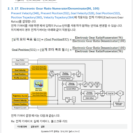
1 [pulse]
-2,147,483,648 ~ 2,147,483,647
Electronic Gear Ratio Numerator/Denominator(96, 100)
Present Velocity(548)
,
Present Position(552)
,
Goal Velocity(528)
,
Goal Position(532)
,
Position Trajectory(560)
,
Velocity Trajectory(564)
에 적용되는 전자 기어비(Electronic Gear
Ratio)를 설정합니다.
전자 기어비를 사용하면 제어 입력의 Pulse 단위를 사용자가 원하는 단위로 변경할 수 있습니다.
위치제어의 경우 전자기어비는 아래와 같이 적용됩니다.
전자 기어비 설정 예시는 다음과 같습니다.
Re: 전자 기어비 R: 실제 기어비 L: 볼스크류 리드
시스템 형태
설정 단위
설명
Dynamixel-Y의 분해능: 524,288 [pulse/rev]