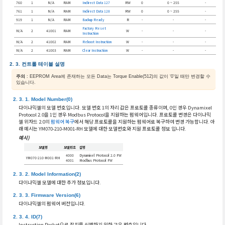
760
1
N/A
RAM
Indirect Data 127
RW
0
0 ~ 255
-
761
1
N/A
RAM
Indirect Data 128
RW
0
0 ~ 255
-
919
1
N/A
RAM
Backup Ready
R
-
-
-
Factory Reset
N/A
2
41001
RAM
W
-
-
-
Instruction
N/A
2
41002
RAM
Reboot Instruction
W
-
-
-
N/A
2
41003
RAM
Clear Instruction
W
-
-
-
컨트롤 테이블 설명
주의
: EEPROM Area에 존재하는 모든 Data는 Torque Enable(512)의 값이 ‘0’일 때만 변경할 수
있습니다.
Model Number(0)
다이나믹셀의 모델 번호입니다. 모델 번호 1의 자리 값은 프로토콜 종류이며, 0인 경우 Dynamixel
Protocol 2.0을 1인 경우 Modbus Protocol을 지원하는 펌웨어입니다. 프로토콜 변경은 다이나믹
셀 위자드 2.0의
펌웨어 복구
에서 해당 프로토콜을 지원하는 펌웨어로 복구하여 변경 가능합니다. 아
래 예시는 YM070-210-M001-RH 모델에 대한 모델번호와 지원 프로토콜 정보 입니다.
예시)
모델명
모델번호
설명
4000
Dynamixel Protocol 2.0 FW
YM070-210-M001-RH
4001
Modbus Protocol FW
Model Information(2)
다이나믹셀 모델에 대한 추가 정보입니다.
Firmware Version(6)
다이나믹셀의 펌웨어 버전입니다.
ID(7)
Instruction Packet으로 장치를 식별하기 위한 고유 번호입니다.