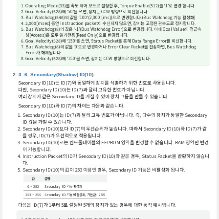
Operating Mode(33)를 속도 제어 모드로 설정한 후, Torque Enable(512)를 ‘1’로 변경 합니다.
Goal Velocity(528)에 ‘50’을 쓰면, 장치는 CCW 방향으로 회전합니다.
Bus Watchdog(546)의 값을 ‘100’(2,000 [ms])으로 변경합니다.(Bus Watchdog 기능 활성화)
2,000[msec] 동안 Instruction packet이 수신되지 않으면, 장치는 고정된 감속도로 정지합니다.
Bus Watchdog(8)의 값은 ‘-1’(Bus Watchdog Error)으로 변경됩니다. 이때 Goal Value의 접근속
성(Access)은 모두 읽기전용(Read Only)으로 변경됩니다.
Goal Velocity(528)에 ‘150’을 쓰면, Status Packet을 통해 Data Range Error를 회신합니다.
Bus Watchdog(8)의 값을 ‘0’으로 변경하거나 Error Clear Packet을 전송하면, Bus Watchdog
Error가 해제됩니다.
Goal Velocity(528)에 ‘150’을 쓰면, 장치는 CCW 방향으로 회전합니다.
Secondary(Shadow) ID(10)
Secondary ID(10)는 ID(7)와 동일하게 장치를 식별하기 위한 번호로 사용됩니다.
다만, Secondary ID(10)는 ID(7)과 달리 고유한 번호가 아닙니다.
여러 장치가 같은 Secondary ID을 가질 수 있어 장치 그룹을 만들 수 있습니다.
Secondary ID(10)와 ID(7)의 차이는 다음과 같습니다.
Secondary ID(10)는 ID(7)과 달리 고유 번호가 아닙니다. 즉, 다수의 장치가 동일한 Secondary
ID 값을 가질 수 있습니다.
Secondary ID(10)보다 ID(7)의 우선순위가 높습니다. 따라서 Secondary ID(10)와 ID(7)가 같
을 경우, ID(7)가 우선적으로 적용됩니다.
Secondary ID(10)로는 컨트롤테이블의 EEPROM 영역을 변경할 수 없습니다. RAM 영역만 변경
이 가능합니다.
Instruction Packet의 ID가 Sencodary ID(10)와 같은 경우, Status Packet을 반환하지 않습니
다.
Secondary ID(10)의 값이 253 이상인 경우, Secondary ID 기능은 비활성화 됩니다.
값
설명
0 ~ 252
Secondary ID 기능 활성화
253 ~ 255
Secondary ID 기능 비활성화, 기본값: ‘255’
다음은 ID(7)가 1부터 5로 설정된 5개의 장치가 있는 경우에 대한 동작 예시입니다.