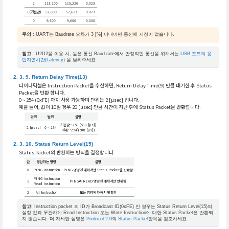
2
115,200
115,226
0.023
1 (기본값)
57,600
57,613
0.023
0
9,600
9,600
0.000
주의
: UART는 Baudrate 오차가 3 [%] 이내이면 통신에 지장이 없습니다.
참고
: U2D2을 이용 시, 높은 통신 Baud rate에서 안정적인 통신을 위해서는
USB 포트의 응
답지연시간(Latency)
을 낮춰주세요.
Return Delay Time(13)
다이나믹셀은 Instruction Packet을 수신하면, Return Delay Time(9) 만큼 대기한 후 Status
Packet을 반환 합니다.
0 ~ 254 (0xFE) 까지 사용 가능하며 단위는 2 [μsec] 입니다.
예를 들어, 값이 10일 경우 20 [μsec] 만큼 시간이 지난 후에 Status Packet을 반환합니다.
단위
범위
설명
기본값: ‘250’(500 [μs])
2 [μsec]
0 ~ 254
최대: ‘254’(508 [μs])
Status Return Level(15)
Status Packet의 반환하는 방식을 결정합니다.
값
응답하는 명령
설명
0
PING Instruction
PING 명령에 대해서만 Status Packet을 반환함
PING Instruction
1
PING과 READ 명령에 대해서만 반환함
Read Instruction
2
All Instruction
모든 명령에 대해서 반환함
참고
: Instruction packet 의 ID가 Broadcast ID(0xFE) 인 경우는 Status Return Level(15)의
설정 값과 무관하게 Read Instruction 또는 Write Instruction에 대한 Status Packet은 반환되
지 않습니다. 더 자세한 설명은
Protocol 2.0
의
Status Packet
항목을 참조하세요.