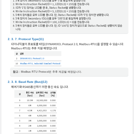
5개 장치의 Secondary ID(10)를 모두 ‘5’로 동일하게 설정합니다.
Write Instruction Packet(ID = 1, LED(513) = 255)을 전송합니다.
ID가 ‘1’인 장치는 LED를 켠 후, Status Packet을 반환합니다.
Write Instruction Packet(ID = 5, LED(513) = 255)을 전송합니다.
5개의 장치들은 모두 LED를 켭니다. 단, Status Packet은 ID가 ‘5’인 장치만 반환합니다.
5개 장치의 Secondary ID(10)를 모두 ‘100’으로 동일하게 설정합니다.
Write Instruction Packet(ID = 100, LED(513) = 0)을 전송합니다.
5개의 장치들은 모두 LED를 끕니다. 단, ID ‘100’인 장치가 없으므로 Status Packet은 반환되지 않습
니다.
Protocol Type(11)
다이나믹셀의 프로토콜 타입(DYNAMIXEL Protocol 2.0, Modbus-RTU)을 설정할 수 있습니다.
Modbus-RTU는 추후 지원 예정입니다.
값
설명
2
DYNAMIXEL Protocol 2.0
10
Modbus-RTU, Industrial Standard Protocol
참고
: Modbus RTU Protocol은 추후 제공될 예정입니다.
Baud Rate (Bus)(12)
제어기와 RS485통신하기 위한 통신 속도 입니다.
통신 속도
실제 통신 속도
오차율
값
[bps]
[bps]
[%]
9
10.5M
10,500,000
0.000
8
6M
6,000,000
0.000
7
4.5M
4,421,053
-1.176
6
4M
4,000,000
0.000
5
3M
3,000,000
0.000
4
2M
2,000,000
0.000
3
1M
1,000,000
0.000