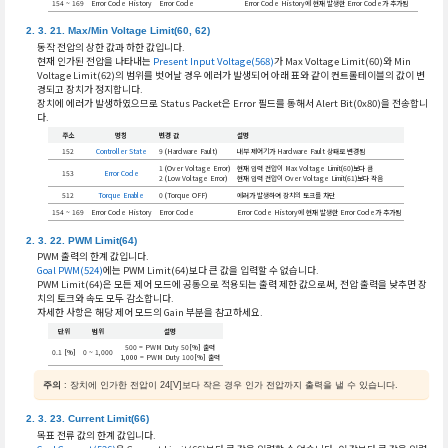
154 ~ 169
Error Code History
Error Code
Error Code History에 현재 발생한 Error Code가 추가됨
Max/Min Voltage Limit(60, 62)
동작 전압의 상한 값과 하한 값입니다.
현재 인가된 전압을 나타내는
Present Input Voltage(568)
가 Max Voltage Limit(60)와 Min
Voltage Limit(62)의 범위를 벗어날 경우 에러가 발생되어 아래 표와 같이 컨트롤테이블의 값이 변
경되고 장치가 정지합니다.
장치에 에러가 발생하였으므로 Status Packet은 Error 필드를 통해서 Alert Bit(0x80)을 전송합니
다.
주소
명칭
변경 값
설명
152
Controller State
9 (Hardware Fault)
내부 제어기가 Hardware Fault 상태로 변경됨
1 (Over Voltage Error)
현재 입력 전압이 Max Voltage Limit(60)보다 큼
153
Error Code
2 (Low Voltage Error)
현재 입력 전압이 Over Voltage Limit(61)보다 작음
512
Torque Enable
0 (Torque OFF)
에러가 발생하여 장치의 토크를 차단
154 ~ 169
Error Code History
Error Code
Error Code History에 현재 발생한 Error Code가 추가됨
PWM Limit(64)
PWM 출력의 한계 값입니다.
Goal PWM(524)
에는 PWM Limit(64)보다 큰 값을 입력할 수 없습니다.
PWM Limit(64)은 모든 제어 모드에 공통으로 적용되는 출력 제한 값으로써, 전압 출력을 낮추면 장
치의 토크와 속도 모두 감소합니다.
자세한 사항은 해당 제어 모드의 Gain 부분을 참고하세요.
단위
범위
설명
500 = PWM Duty 50[%] 출력
0.1 [%]
0 ~ 1,000
1,000 = PWM Duty 100[%] 출력
주의
: 장치에 인가한 전압이 24[V]보다 작은 경우 인가 전압까지 출력을 낼 수 있습니다.
Current Limit(66)
목표 전류 값의 한계 값입니다.