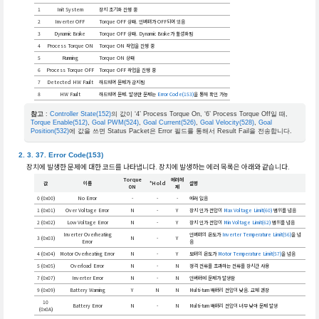
1
Init System
장치 초기화 진행 중
2
Inverter OFF
Torque OFF 상태. 인버터가 OFF되어 있음
3
Dynamic Brake
Torque OFF 상태. Dynamic Brake가 활성화됨
4
Process Torque ON
Torque ON 작업을 진행 중
5
Running
Torque ON 상태
6
Process Torque OFF
Torque OFF 작업을 진행 중
7
Detected HW Fault
하드웨어 문제가 감지됨
8
HW Fault
하드웨어 문제. 발생한 문제는
Error Code(153)
을 통해 확인 가능
참고
:
Controller State(152)
의 값이 ‘4’ Process Torque On, ‘6’ Process Torque Off일 때,
Torque Enable(512)
,
Goal PWM(524)
,
Goal Current(526)
,
Goal Velocity(528)
,
Goal
Position(532)
에 값을 쓰면 Status Packet은 Error 필드를 통해서 Result Fail을 전송합니다.
Error Code(153)
장치에 발생한 문제에 대한 코드를 나타냅니다. 장치에 발생하는 에러 목록은 아래와 같습니다.
Torque
에러헤
값
이름
*Hold
설명
ON
제
0 (0x00)
No Error
-
-
-
에러 없음
1 (0x01)
Over Voltage Error
N
-
Y
장치 인가 전압이
Max Voltage Limit(60)
범위를 넘음
2 (0x02)
Low Voltage Error
N
-
Y
장치 인가 전압이
Min Voltage Limit(62)
범위를 넘음
Inverter Overheating
인버터의 온도가
Inverter Temperature Limit(56)
을 넘
3 (0x03)
N
-
Y
Error
음
4 (0x04)
Motor Overheating Error
N
-
Y
모터의 온도가
Motor Temperature Limit(57)
을 넘음
5 (0x05)
Overload Error
N
-
N
정격 전류를 초과하는 전류를 장시간 사용
7 (0x07)
Inverter Error
N
-
N
인버터에 문제가 발생함
9 (0x09)
Battery Warning
Y
N
N
Multi-turn 배터리 전압이 낮음. 교체 권장
10
Battery Error
N
-
N
Multi-turn 배터리 전압이 너무 낮아 문제 발생
(0x0A)