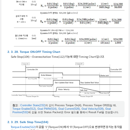
Direct Drive
0.01
시스템
[deg]
Dynamixel-Y의 분해능: 524,288 [pulse/rev]
감속기 부착 시
0.01
스템
[deg]
R = 100:1
Dynamixel-Y 1Rev당 Pulse = 524,288
Dynamixel-Y의 분해능: 524,288 [pulse/rev]
볼스크류 시스템
0.01
L: 10mm/rev
[mm]
Torque ON-OFF Timing Chart
Safe Stop(104) ~ Overexcitation Time(112)기능에 대한 Timing Chart입니다.
참고
:
Controller State(152)
의 값이 Process Torque On(4), Process Torque Off(6)일 때,
Torque Enable(512)
,
Goal PWM(524)
,
Goal Current(526)
,
Goal Velocity(528)
,
Goal
Position(532)
에 값을 쓰면 Status Packet은 Error 필드를 통해서 Result Fail을 전송합니다.
Safe Stop Time(104)
Torque Enable(512)
의 값을 ‘1’(Torque ON)에서 ‘0’(Torque OFF)으로 변경하면 장치는 동작을