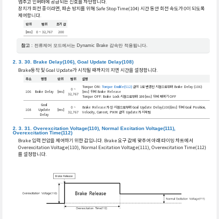
멈추고 인버터에 공급되는 신호를 차단합니다.
장치가 회전 중이라면, 파손 방지를 위해 Safe Stop Time(104) 시간 동안 회전 속도가 0이 되도록
제어합니다.
단위
범위
초기 값
[ms]
0 ~ 32,767
200
참고
: 전류제어 모드에서는 Dynamic Brake 감속만 적용됩니다.
Brake Delay(106), Goal Update Delay(108)
Brake동작 및 Goal Update가 시작될 때까지의 지연 시간을 설정합니다.
주소
명칭
단위
범위
설명
Torque ON:
Torque Enable(512)
값이 1로 변경된 시점으로부터 Brake Delay (106)
0 ~
106
Brake Delay
[ms]
[ms] 뒤에 Brake Release
32,767
Torque OFF: Brake Lock 시점으로부터 100[ms] 뒤에 제어기 OFF
Goal
0 ~
Brake Release가 된 시점으로부터 Goal Update Delay(108)[ms] 뒤에 Goal Position,
108
Update
[ms]
32,767
Velocity, Current, PWM 값의 Update가 시작됨
Delay
Overexcitation Voltage(110), Normal Excitation Voltage(111),
Overexcitation Time(112)
Brake 입력 전압을 제어하기 위한 값입니다. Brake 요구 값에 맞추어 아래 타이밍 차트에서
Overexcitation Voltage(110), Normal Excitation Voltage(111), Overexcitation Time(112)
를 설정합니다.