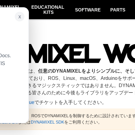
NAMIXEL
EDUCATIONAL
SOFTWARE
PARTS
SYSTEM
KITS
x
ション
Docs.
TIS
rkbenchの目的は、
任意のDYNAMIXELをよりシンプルに、そ
をベースとしており、ROS、Linux、macOS、Arduin
IXELを操作できるマジックスティックではありません。DYNA
Lを愛用してくださる皆さんのために今後もライブラリをアップデ
ば、
github issue
でチケットを入手してください。
XEL Workbenchは、ROSでDYNAMIXELを制御するために設計され
zard 2.0
または
DYNAMIXEL SDK
をご利用ください。