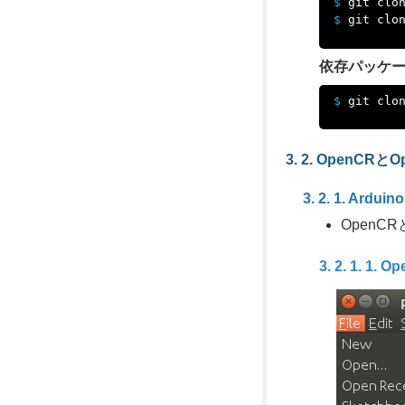
$ 
$ 
依存パッケ
$ 
OpenCRとO
Ardui
OpenC
Ope