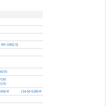
,
MX-106(2.0)
W270
V150
V270
S500-R
L54-50-S290-R