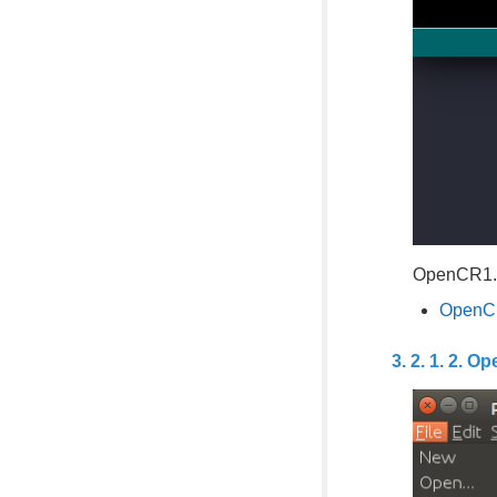
OpenCR
Open
Ope