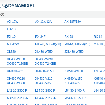
るDYNAMIXEL
ーズ
AX-12W
AX-12+/12A
AX-18F/18A
EX-106+
RX-10
RX-24F
RX-28
RX-64
MX-12W
MX-28
,
MX-28(2.0)
MX-64
,
MX-64(2.0)
MX-106
XL320
XL430-W250
2XL430-W250
XC430-W150
XC430-W240
XC430-T150BB
XC430-T240BB
XM430-W210
XM430-W350
XM540-W150
XM540-
XH430-W210
XH430-V210
XH540-W150
XH540-
XH430-W350
XH430-V350
XH540-W270
XH540-
L42-10-S300-R
L54-30-S500-R
L54-30-S400-R
L54-50-
M42-10-S260-R
M54-40-S250-R
M54-60-S250-R