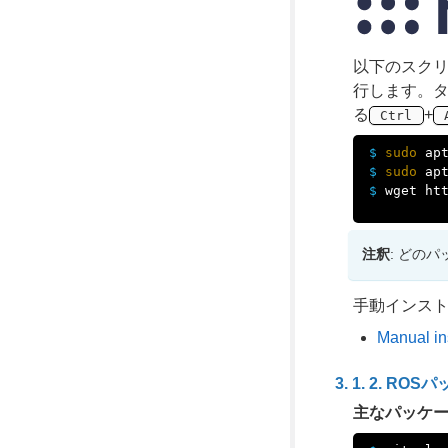
以下のスクリ
行します。タ
る
+
Ctrl
$ 
sudo 
$ 
sudo 
$ 
wget ht
注釈
: どの
手動インス
Manual in
ROSパ
主なパッケ