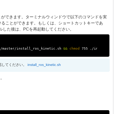
とができます。ターミナルウィンドウで以下のコマンドを実
つけることができます。もしくは、ショートカットキーであ
ルした後は、PCを再起動してください。
s/master/install_ros_kinetic.sh 
&&
chmod 
755 ./install_r
認してください。
install_ros_kinetic.sh
い。